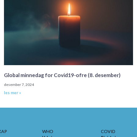
Global minnedag for Covid19-ofre (8. desember)
desember 7, 2024
les mer »
KAP
WHO
COVID