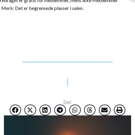
 Foredraget er gratis for medlemmer, mens ikke-medlemmer
e. Merk: Det er begrensede plasser i salen.
Del: