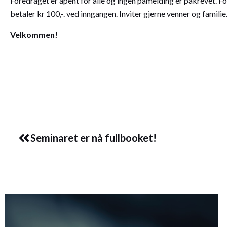
Foredraget er åpent for alle og ingen påmelding er påkrevet.
betaler kr 100,-. ved inngangen. Inviter gjerne venner og famili
Velkommen!
Prev
Seminaret er nå fullbooket!