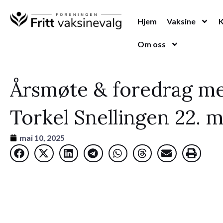
Hopp
rett
Hjem
Vaksine
til
Om oss
innholdet
Årsmøte & foredrag me
Torkel Snellingen 22. m
mai 10, 2025