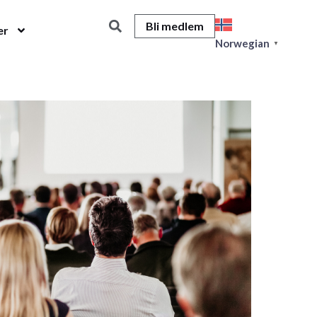
Bli medlem
er
Norwegian
▼