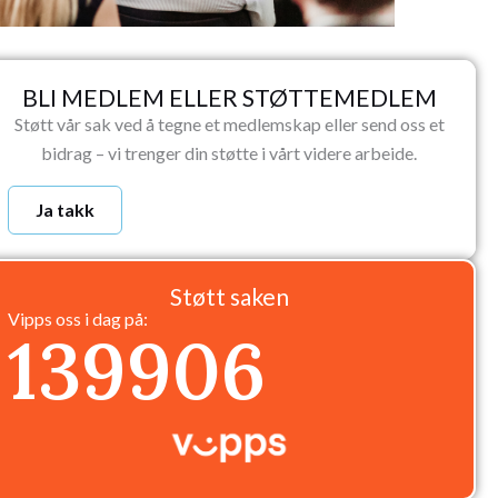
BLI MEDLEM ELLER STØTTEMEDLEM
Støtt vår sak ved å tegne et medlemskap eller send oss et
bidrag – vi trenger din støtte i vårt videre arbeide.
Ja takk
Støtt saken
Vipps oss i dag på:
139906