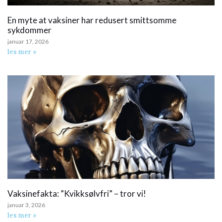
En myte at vaksiner har redusert smittsomme
sykdommer
januar 17, 2026
les mer »
Vaksinefakta: ”Kvikksølvfri” – tror vi!
januar 3, 2026
les mer »