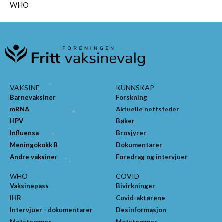
WHO
VAKSINE
KUNNSKAP
Barnevaksiner
Forskning
mRNA
Aktuelle nettsteder
HPV
Bøker
Influensa
Brosjyrer
Meningokokk B
Dokumentarer
Andre vaksiner
Foredrag og intervjuer
WHO
COVID
Vaksinepass
Bivirkninger
IHR
Covid-aktørene
Intervjuer - dokumentarer
Desinformasjon
Motstemmer
Motstemmer