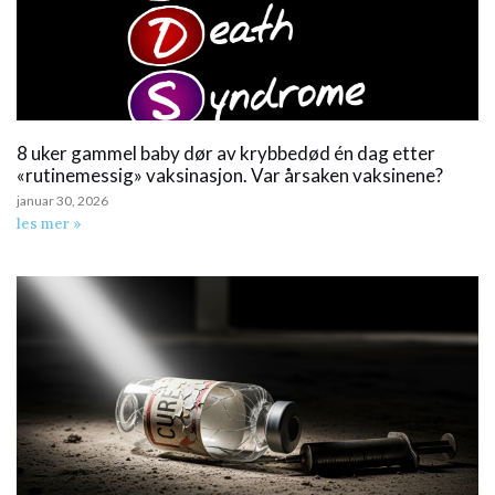
8 uker gammel baby dør av krybbedød én dag etter
«rutinemessig» vaksinasjon. Var årsaken vaksinene?
januar 30, 2026
les mer »