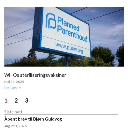
WHOs steriliseringsvaksiner
mai 11, 2025
les mer »
1
2
3
Siste nytt
Åpent brev til Bjørn Guldvog
august 1, 2026