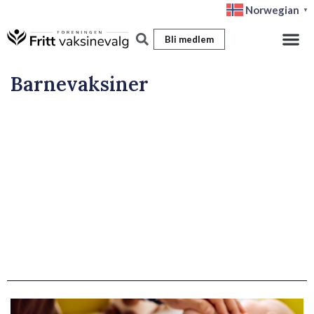
Hopp
Norwegian
▼
rett
Bli medlem
til
innholdet
Barnevaksiner
Side
Side
Side