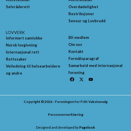
Selvråderett
Overdødelighet
Restriksjoner
Sensur og Lovbrudd
LOVVERK
Bli medlem
Informert samtykke
Om oss
Norsk lovgivning
Kontakt
Internasjonal rett
Formålsparagraf
Rettssaker
Samarbeid med internasjonal
Veiledning til helsearbeidere
forening
og andre
F
X
Y
a
-
o
c
t
u
e
w
t
b
i
u
o
t
b
Copyright ©2026 - Foreningen for Fritt Vaksinevalg
o
t
e
k
e
r
Personvernerklæring
Designed and developed by
Pagelook