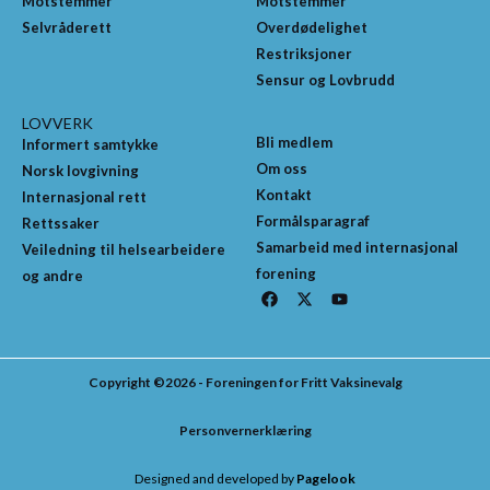
Motstemmer
Motstemmer
Selvråderett
Overdødelighet
Restriksjoner
Sensur og Lovbrudd
LOVVERK
Bli medlem
Informert samtykke
Om oss
Norsk lovgivning
Kontakt
Internasjonal rett
Formålsparagraf
Rettssaker
Samarbeid med internasjonal
Veiledning til helsearbeidere
forening
og andre
F
X
Y
a
-
o
c
t
u
e
w
t
b
i
u
o
t
b
Copyright ©2026 - Foreningen for Fritt Vaksinevalg
o
t
e
k
e
r
Personvernerklæring
Designed and developed by
Pagelook