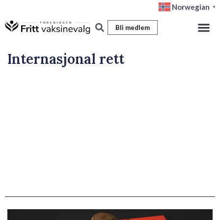
Hopp
Norwegian
▼
rett
Bli medlem
til
innholdet
Internasjonal rett