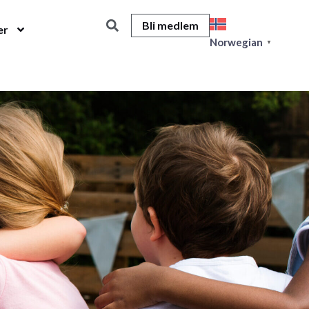
Bli medlem
er
Norwegian
▼