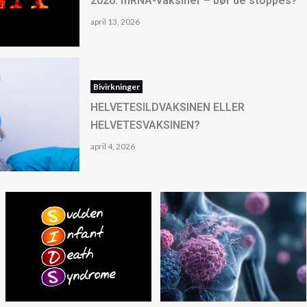
2026: mRNA-vaksiner – bør de stoppes?
april 13, 2026
Bivirkninger
HELVETESILDVAKSINEN ELLER
HELVETESVAKSINEN?
april 4, 2026