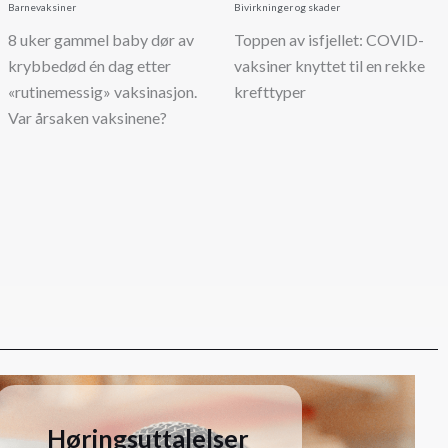
Barnevaksiner
Bivirkninger og skader
8 uker gammel baby dør av
Toppen av isfjellet: COVID-
krybbedød én dag etter
vaksiner knyttet til en rekke
«rutinemessig» vaksinasjon.
krefttyper
Var årsaken vaksinene?
Høringsuttalelser