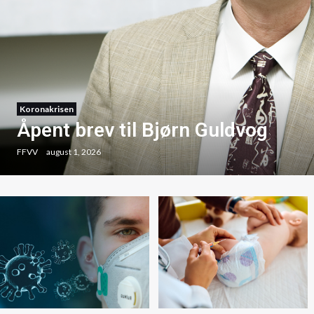
Koronakrisen
Åpent brev til Bjørn Guldvog
FFVV
august 1, 2026