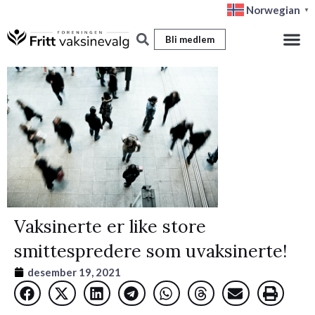
Hopp
Norwegian
▼
rett
Bli medlem
til
innholdet
Vaksinerte er like store
smittespredere som uvaksinerte!
desember 19, 2021