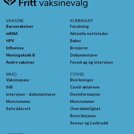
VAKSINE
KUNNSKAP
Barnevaksiner
Forskning
mRNA
Aktuelle nettsteder
HPV
Bøker
Influensa
Brosjyrer
Meningokokk B
Dokumentarer
Andre vaksiner
Foredrag og intervjuer
WHO
COVID
Vaksinepass
Bivirkninger
IHR
Covid-aktørene
Intervjuer - dokumentarer
Desinformasjon
Motstemmer
Motstemmer
Selvråderett
Overdødelighet
Restriksjoner
Sensur og Lovbrudd