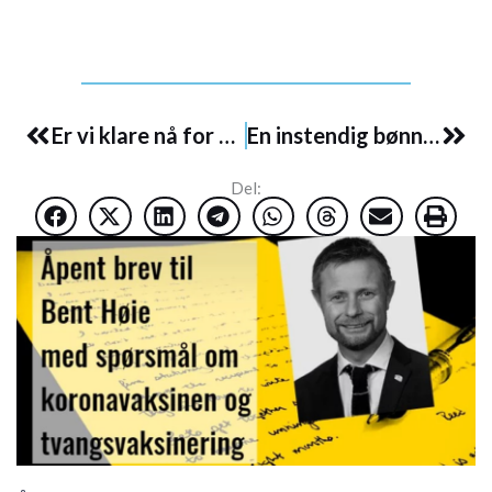
Prev
Nex
Er vi klare nå for å diskutere avstraffelse, bøter og tvangsvaksinering?
En instendig bønn om å la barna være i fred fra vaksinering
Del: