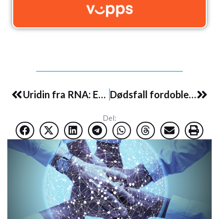
Prev
Nex
Uridin fra RNA: En nyoppdaget potent energikilde for aggressiv kreftutvikling
Dødsfall fordoblet blant unge i 3 av 11 påfølgende uker etter mRNA-vaksinering
Del: