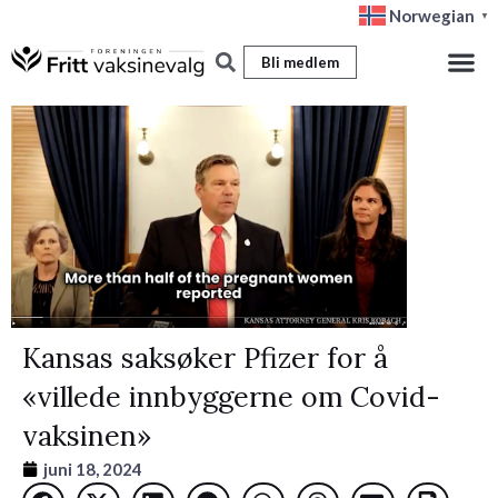
Hopp
Norwegian
▼
rett
Bli medlem
til
innholdet
Kansas saksøker Pfizer for å
«villede innbyggerne om Covid-
vaksinen»
juni 18, 2024