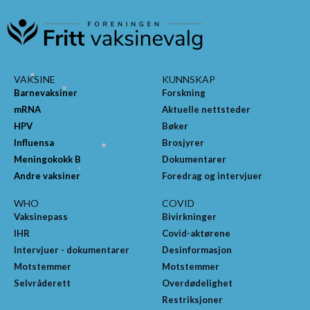
VAKSINE
KUNNSKAP
Barnevaksiner
Forskning
mRNA
Aktuelle nettsteder
HPV
Bøker
Influensa
Brosjyrer
Meningokokk B
Dokumentarer
Andre vaksiner
Foredrag og intervjuer
WHO
COVID
Vaksinepass
Bivirkninger
IHR
Covid-aktørene
Intervjuer - dokumentarer
Desinformasjon
Motstemmer
Motstemmer
Selvråderett
Overdødelighet
Restriksjoner