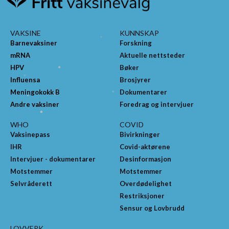
VAKSINE
KUNNSKAP
Barnevaksiner
Forskning
mRNA
Aktuelle nettsteder
HPV
Bøker
Influensa
Brosjyrer
Meningokokk B
Dokumentarer
Andre vaksiner
Foredrag og intervjuer
WHO
COVID
Vaksinepass
Bivirkninger
IHR
Covid-aktørene
Intervjuer - dokumentarer
Desinformasjon
Motstemmer
Motstemmer
Selvråderett
Overdødelighet
Restriksjoner
Sensur og Lovbrudd
LOVVERK