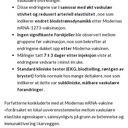
vaskulære bivirkninger.
Disse endringene var
i samsvar med økt vaskulær
stivhet og redusert arteriell elastisitet
, noe som
indikerer
endret blodstrømsdynamikk
etter Modernas
mRNA-1273-vaksinasjon.
Ingen signifikante forskjeller
ble observert mellom
gruppene før vaksinasjon, noe som bekrefter at
endringene dukket opp
etter
Moderna-vaksinen.
Målinger tatt
7 ± 3 dager etter injeksjon
viste at
endringene vedvarte i minst én uke.
Standard kliniske tester (EKG, blodtelling, røntgen av
brystet)
forble normale hos mange deltakere, noe som
indikerer at dette var
subkliniske, målbare vaskulære
forandringer
.
Forfatterne konkluderte med at Modernas mRNA-vaksine
«forårsaket en lokal uoverensstemmelse mellom vaskulære
elastiske egenskaper», sannsynligvis på grunn av betennelse og
immunaktivering i karveggen.