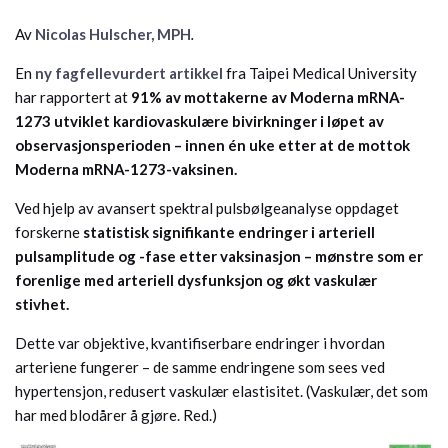
Av
Nicolas Hulscher, MPH
.
En
ny fagfellevurdert artikkel
fra Taipei Medical University
har rapportert at
91% av mottakerne av Moderna mRNA-
1273 utviklet kardiovaskulære bivirkninger i løpet av
observasjonsperioden – innen én uke etter at de mottok
Moderna mRNA-1273-vaksinen.
Ved hjelp av avansert spektral pulsbølgeanalyse oppdaget
forskerne
statistisk signifikante endringer i arteriell
pulsamplitude og -fase etter vaksinasjon – mønstre som er
forenlige med arteriell dysfunksjon og økt vaskulær
stivhet.
Dette var objektive, kvantifiserbare endringer i hvordan
arteriene fungerer – de samme endringene som sees ved
hypertensjon, redusert vaskulær elastisitet. (Vaskulær, det som
har med blodårer å gjøre. Red.)