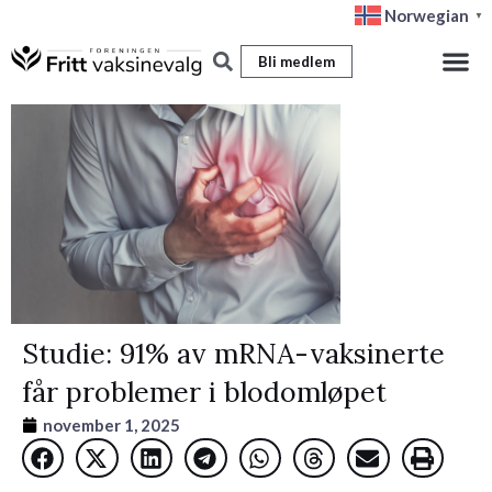
Hopp
Norwegian
▼
rett
Bli medlem
til
innholdet
Studie: 91% av mRNA-vaksinerte
får problemer i blodomløpet
november 1, 2025