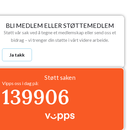
BLI MEDLEM ELLER STØTTEMEDLEM
Støtt vår sak ved å tegne et medlemskap eller send oss et
bidrag – vi trenger din støtte i vårt videre arbeide.
Ja takk
Støtt saken
Vipps oss i dag på:
139906