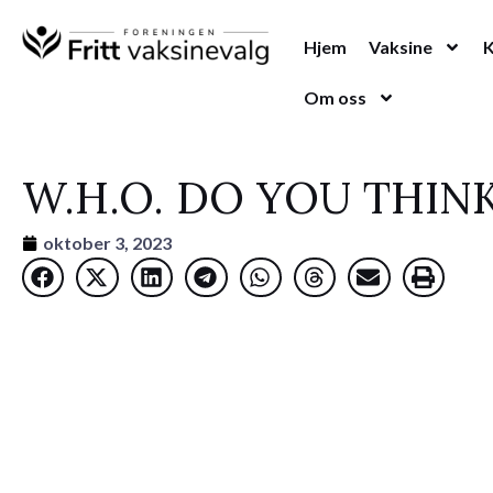
Hopp
rett
Hjem
Vaksine
til
Om oss
innholdet
W.H.O. DO YOU THIN
oktober 3, 2023