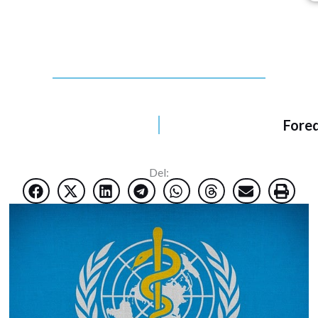
Fored
Del: