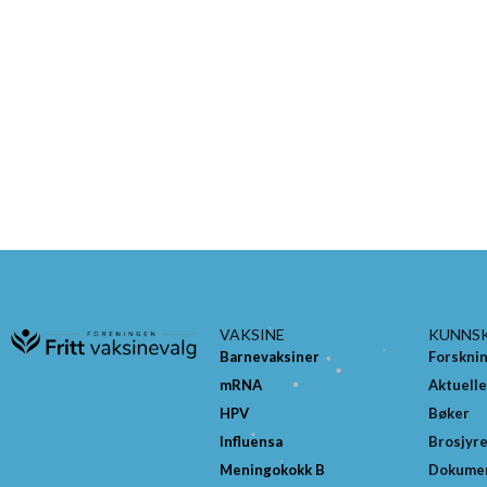
VAKSINE
KUNNS
Barnevaksiner
Forskni
mRNA
Aktuelle
HPV
Bøker
Influensa
Brosjyr
Meningokokk B
Dokume