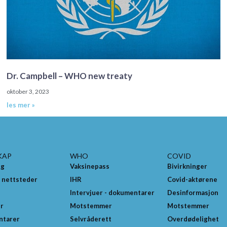
Dr. Campbell – WHO new treaty
oktober 3, 2023
les mer »
KAP
WHO
COVID
ng
Vaksinepass
Bivirkninger
 nettsteder
IHR
Covid-aktørene
Intervjuer - dokumentarer
Desinformasjon
er
Motstemmer
Motstemmer
ntarer
Selvråderett
Overdødelighet