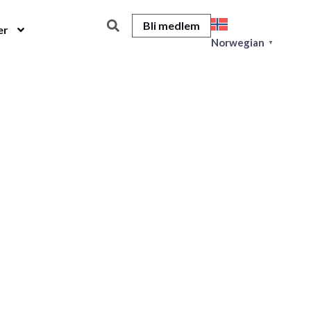
Bli medlem
er
Norwegian
▼