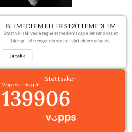
BLI MEDLEM ELLER STØTTEMEDLEM
Støtt vår sak ved å tegne et medlemskap eller send oss et
bidrag – vi trenger din støtte i vårt videre arbeide.
Ja takk
Støtt saken
Vipps oss i dag på:
139906