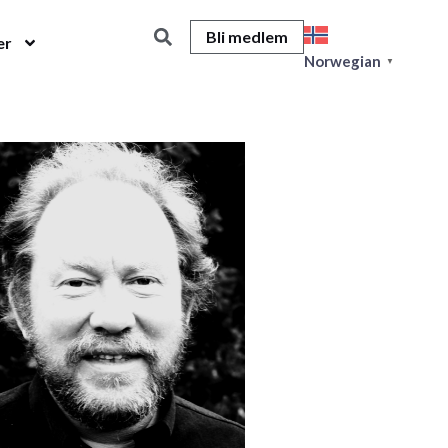
Bli medlem
er
Norwegian
▼