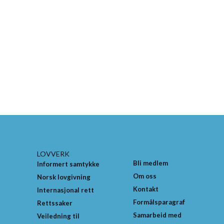
LOVVERK
Bli medlem
Informert samtykke
Om oss
Norsk lovgivning
Kontakt
Internasjonal rett
Formålsparagraf
Rettssaker
Samarbeid med
Veiledning til