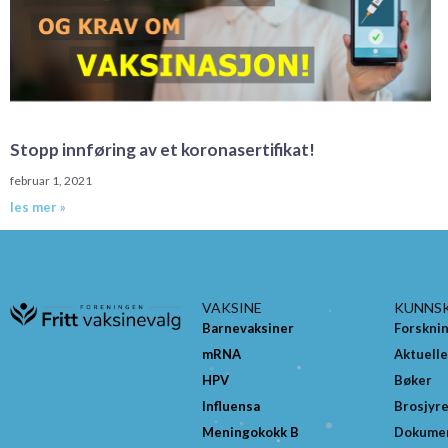
Stopp innføring av et koronasertifikat!
februar 1, 2021
les mer »
VAKSINE
KUNNS
Barnevaksiner
Forskni
mRNA
Aktuelle
HPV
Bøker
Influensa
Brosjyr
Meningokokk B
Dokume