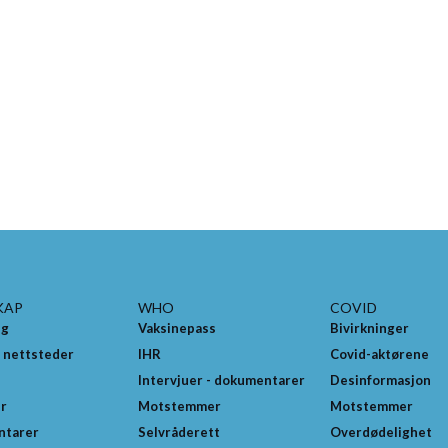
KAP
WHO
COVID
ng
Vaksinepass
Bivirkninger
 nettsteder
IHR
Covid-aktørene
Intervjuer - dokumentarer
Desinformasjon
er
Motstemmer
Motstemmer
ntarer
Selvråderett
Overdødelighet