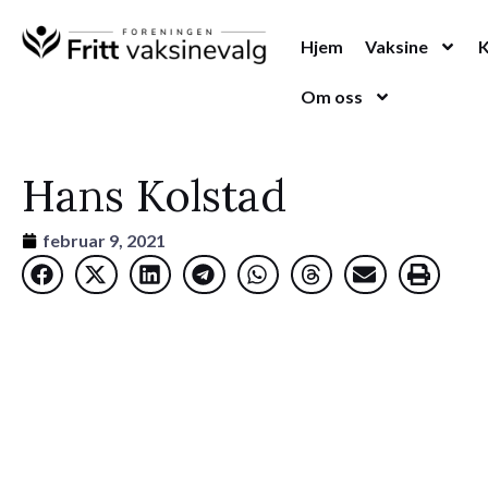
Hopp
rett
Hjem
Vaksine
til
Om oss
innholdet
Hans Kolstad
februar 9, 2021