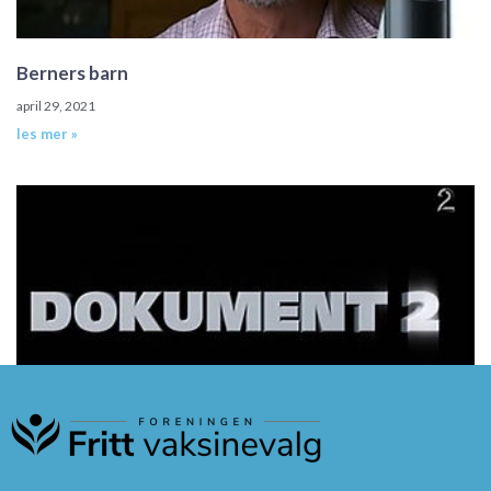
Berners barn
april 29, 2021
les mer »
Et løfte om beskyttelse del 1 av 3
april 29, 2021