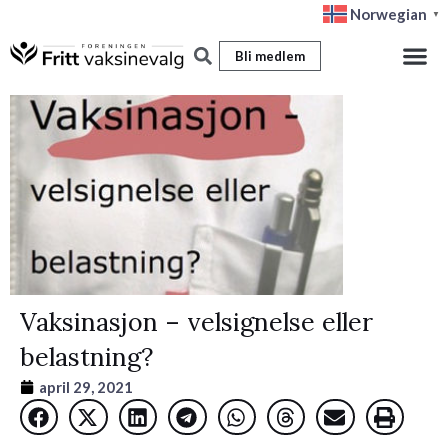
Hopp
Norwegian
▼
rett
Bli medlem
til
innholdet
Vaksinasjon – velsignelse eller
belastning?
april 29, 2021