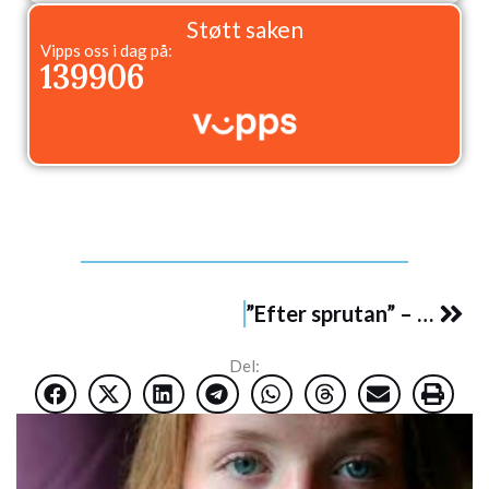
Støtt saken
Vipps oss i dag på:
139906
Nex
”Efter sprutan” – om livet med narkolepsi
Del: