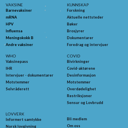
VAKSINE
KUNNSKAP
les mer »
Barnevaksiner
Forskning
mRNA
Aktuelle nettsteder
HPV
Bøker
Influensa
Brosjyrer
Meningokokk B
Dokumentarer
Andre vaksiner
Foredrag og intervjuer
WHO
COVID
Vaksinepass
Bivirkninger
IHR
Covid-aktørene
Intervjuer - dokumentarer
Desinformasjon
Motstemmer
Motstemmer
Selvråderett
Overdødelighet
Restriksjoner
Sensur og Lovbrudd
LOVVERK
Bli medlem
Informert samtykke
Om oss
Norsk lovgivning