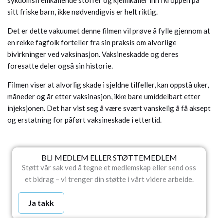
sykdomsfremkallende stoffer og kjemikalier inn i kroppen på
sitt friske barn, ikke nødvendigvis er helt riktig.
Det er dette vakuumet denne filmen vil prøve å fylle gjennom at
en rekke fagfolk forteller fra sin praksis om alvorlige
bivirkninger ved vaksinasjon. Vaksineskadde og deres
foresatte deler også sin historie.
Filmen viser at alvorlig skade i sjeldne tilfeller, kan oppstå uker,
måneder og år etter vaksinasjon, ikke bare umiddelbart etter
injeksjonen. Det har vist seg å være svært vanskelig å få aksept
og erstatning for påført vaksineskade i ettertid.
BLI MEDLEM ELLER STØTTEMEDLEM
Støtt vår sak ved å tegne et medlemskap eller send oss
et bidrag – vi trenger din støtte i vårt videre arbeide.
Ja takk