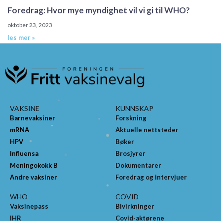
Foredrag: Hvor mye myndighet vil vi gi til WHO?
oktober 23, 2023
les mer »
VAKSINE
KUNNSKAP
Barnevaksiner
Forskning
mRNA
Aktuelle nettsteder
HPV
Bøker
Influensa
Brosjyrer
Meningokokk B
Dokumentarer
Andre vaksiner
Foredrag og intervjuer
WHO
COVID
Vaksinepass
Bivirkninger
IHR
Covid-aktørene