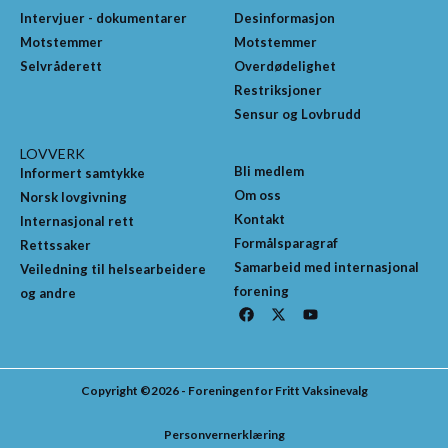
Intervjuer - dokumentarer
Desinformasjon
Motstemmer
Motstemmer
Selvråderett
Overdødelighet
Restriksjoner
Sensur og Lovbrudd
LOVVERK
Bli medlem
Informert samtykke
Om oss
Norsk lovgivning
Kontakt
Internasjonal rett
Formålsparagraf
Rettssaker
Samarbeid med internasjonal
Veiledning til helsearbeidere
forening
og andre
F
X
Y
a
-
o
c
t
u
e
w
t
b
i
u
o
t
b
Copyright ©2026 - Foreningen for Fritt Vaksinevalg
o
t
e
k
e
r
Personvernerklæring