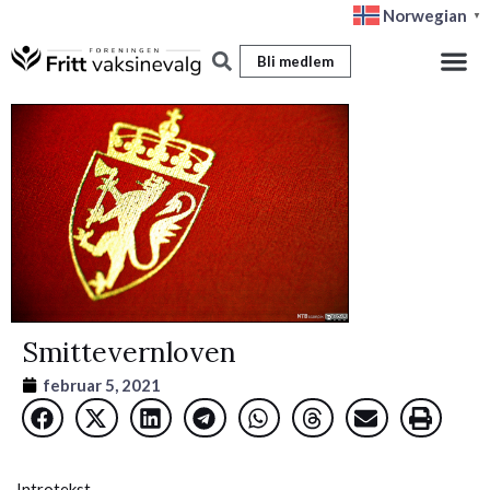
Hopp
Norwegian
▼
rett
Bli medlem
til
innholdet
Smittevernloven
februar 5, 2021
Introtekst