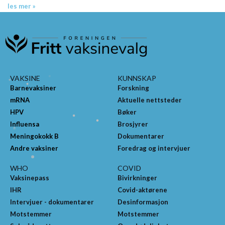
les mer »
VAKSINE
KUNNSKAP
Barnevaksiner
Forskning
mRNA
Aktuelle nettsteder
HPV
Bøker
Influensa
Brosjyrer
Meningokokk B
Dokumentarer
Andre vaksiner
Foredrag og intervjuer
WHO
COVID
Vaksinepass
Bivirkninger
IHR
Covid-aktørene
Intervjuer - dokumentarer
Desinformasjon
Motstemmer
Motstemmer