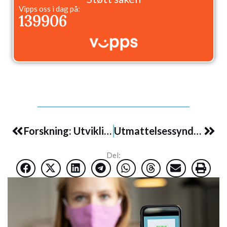
Vipps oss i dag på:
139906
Prev
Nex
Forskning: Utviklingsforstyrrelser hos gutter født av mRNA-vaksinerte mødre
Utmattelsessyndrom og mer religion og elefanter
Del: