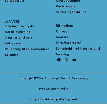
Selvråderett
Overdødelighet
Restriksjoner
Sensur og Lovbrudd
LOVVERK
Bli medlem
Informert samtykke
Om oss
Norsk lovgivning
Kontakt
Internasjonal rett
Formålsparagraf
Rettssaker
Samarbeid med internasjonal
Veiledning til helsearbeidere
forening
og andre
F
X
Y
a
-
o
c
t
u
e
w
t
b
i
u
o
t
b
Copyright ©2026 - Foreningen for Fritt Vaksinevalg
o
t
e
k
e
r
Personvernerklæring
Designed and developed by
Pagelook