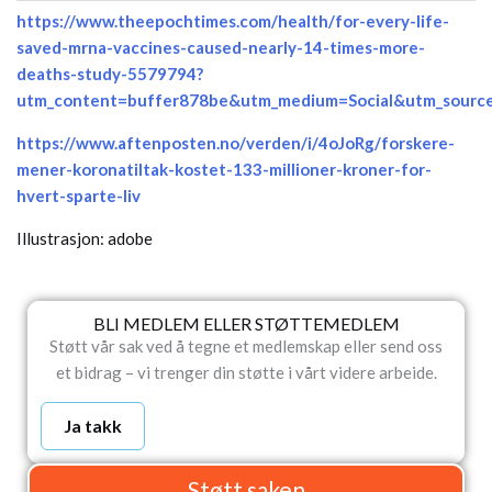
https://www.theepochtimes.com/health/for-every-life-
saved-mrna-vaccines-caused-nearly-14-times-more-
deaths-study-5579794?
utm_content=buffer878be&utm_medium=Social&utm_source=
https://www.aftenposten.no/verden/i/4oJoRg/forskere-
mener-koronatiltak-kostet-133-millioner-kroner-for-
hvert-sparte-liv
Illustrasjon: adobe
BLI MEDLEM ELLER STØTTEMEDLEM
Støtt vår sak ved å tegne et medlemskap eller send oss
et bidrag – vi trenger din støtte i vårt videre arbeide.
Ja takk
Støtt saken