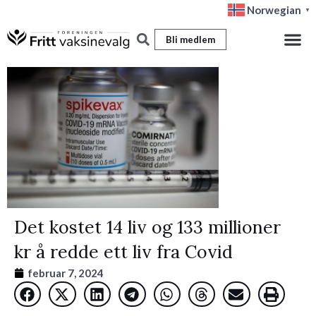
Hopp
Norwegian
▼
rett
Bli medlem
til
innholdet
Det kostet 14 liv og 133 millioner
kr å redde ett liv fra Covid
februar 7, 2024