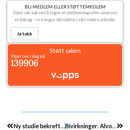
BLI MEDLEM ELLER STØTTEMEDLEM
Støtt vår sak ved å tegne et medlemskap eller send oss
et bidrag – vi trenger din støtte i vårt videre arbeide.
Ja takk
Støtt saken
Vipps oss i dag på:
139906
Prev
Nex
Ny studie bekrefter at mRNA fra covid-injeksjon integreres i humant DNA
Bivirkninger: Alvorlige blødninger & mRNA vaksiner: 116 studier