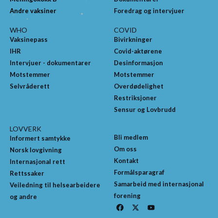
Andre vaksiner
Foredrag og intervjuer
WHO
COVID
Vaksinepass
Bivirkninger
IHR
Covid-aktørene
Intervjuer - dokumentarer
Desinformasjon
Motstemmer
Motstemmer
Selvråderett
Overdødelighet
Restriksjoner
Sensur og Lovbrudd
LOVVERK
Bli medlem
Informert samtykke
Om oss
Norsk lovgivning
Kontakt
Internasjonal rett
Formålsparagraf
Rettssaker
Samarbeid med internasjonal
Veiledning til helsearbeidere
forening
og andre
F
X
Y
a
-
o