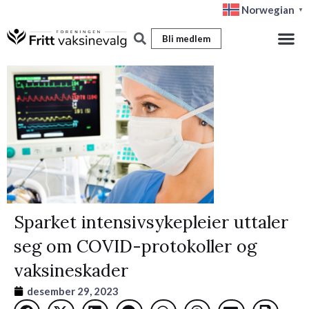
Hopp
Norwegian
▼
rett
Bli medlem
til
innholdet
Sparket intensivsykepleier uttaler
seg om COVID-protokoller og
vaksineskader
desember 29, 2023