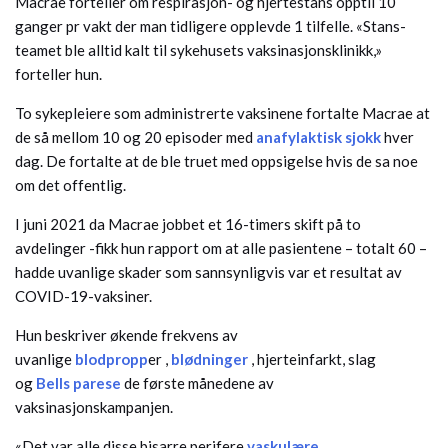
Macrae forteller om respirasjon- og hjertestans opptil 10
ganger pr vakt der man tidligere opplevde 1 tilfelle. «Stans-
teamet ble alltid kalt til sykehusets vaksinasjonsklinikk,»
forteller hun.
To sykepleiere som administrerte vaksinene fortalte Macrae at
de så mellom 10 og 20 episoder med
anafylaktisk sjokk
hver
dag. De fortalte at de ble truet med oppsigelse hvis de sa noe
om det offentlig.
I juni 2021 da Macrae jobbet et 16-timers skift på to
avdelinger -fikk hun rapport om at alle pasientene – totalt 60 –
hadde uvanlige skader som sannsynligvis var et resultat av
COVID-19-vaksiner.
Hun beskriver økende frekvens av
uvanlige
blodpropp
er ,
blødninger
, hjerteinfarkt, slag
og
Bells parese
de første månedene av
vaksinasjonskampanjen.
«Det var alle disse bisarre perifere
vaskulære