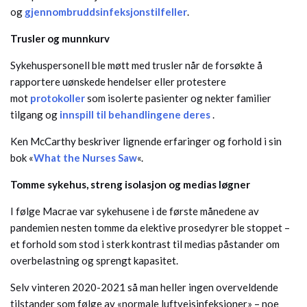
og
gjennombruddsinfeksjonstilfeller
.
Trusler og munnkurv
Sykehuspersonell ble møtt med trusler når de forsøkte å
rapportere uønskede hendelser eller protestere
mot
protokoller
som isolerte pasienter og nekter familier
tilgang og
innspill til behandlingene deres
.
Ken McCarthy beskriver lignende erfaringer og forhold i sin
bok «
What the Nurses Saw
«.
Tomme sykehus, streng isolasjon og medias løgner
I følge Macrae var sykehusene i de første månedene av
pandemien nesten tomme da elektive prosedyrer ble stoppet –
et forhold som stod i sterk kontrast til medias påstander om
overbelastning og sprengt kapasitet.
Selv vinteren 2020-2021 så man heller ingen overveldende
tilstander som følge av «normale luftveisinfeksjoner» – noe