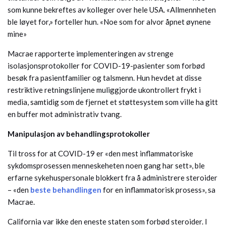
som kunne bekreftes av kolleger over hele USA. «Allmennheten
ble løyet for,» forteller hun. «Noe som for alvor åpnet øynene
mine»
Macrae rapporterte implementeringen av strenge
isolasjonsprotokoller for COVID-19-pasienter som forbød
besøk fra pasientfamilier og talsmenn. Hun hevdet at disse
restriktive retningslinjene muliggjorde ukontrollert frykt i
media, samtidig som de fjernet et støttesystem som ville ha gitt
en buffer mot administrativ tvang.
Manipulasjon av behandlingsprotokoller
Til tross for at COVID-19 er «den mest inflammatoriske
sykdomsprosessen menneskeheten noen gang har sett», ble
erfarne sykehuspersonale blokkert fra å administrere steroider
– «den
beste behandlingen
for en inflammatorisk prosess», sa
Macrae.
California var ikke den eneste staten som forbød steroider. I