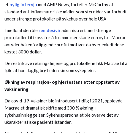
et
nylig intervju
med AMP News, forteller McCarthy at
standard antiinflammatoriske midler som steroider var forbudt
under strenge protokoller på sykehus over hele USA
I mellomtiden ble
remdesivir
administrert med strenge
protokoller til tross for å fremme mer skade enn nytte. Macrae
antyder bakenforliggende profittmotiver da hver enkelt dose
kostet 3000 dollar.
De restriktive retningslinjene og protokollene fikk Macrae til å
føle at hun daglig brøt eden sin som sykepleier.
Økning av respirasjon- og hjertestans etter oppstart av
vaksinering
Da covid-19-vaksiner ble introdusert tidlig i 2021, opplevde
Macrae et dramatisk skifte med 300 % økning i
sykehusinnleggelser. Sykehuspersonalet ble overveldet av
ukarakteristiske pasienttilstander.