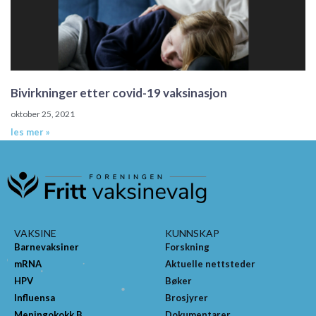
Bivirkninger etter covid-19 vaksinasjon
oktober 25, 2021
les mer »
VAKSINE
KUNNSKAP
Barnevaksiner
Forskning
mRNA
Aktuelle nettsteder
HPV
Bøker
Influensa
Brosjyrer
Meningokokk B
Dokumentarer