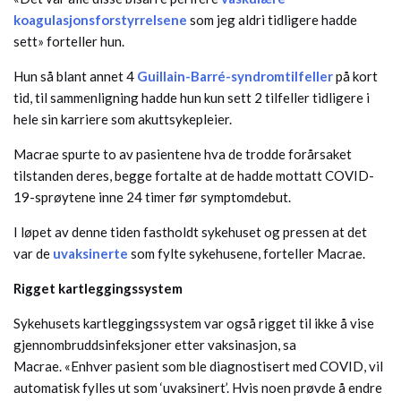
koagulasjonsforstyrrelsene
som jeg aldri tidligere hadde
sett» forteller hun.
Hun så blant annet 4
Guillain-Barré-syndromtilfeller
på kort
tid, til sammenligning hadde hun kun sett 2 tilfeller tidligere i
hele sin karriere som akuttsykepleier.
Macrae spurte to av pasientene hva de trodde forårsaket
tilstanden deres, begge fortalte at de hadde mottatt COVID-
19-sprøytene inne 24 timer før symptomdebut.
I løpet av denne tiden fastholdt sykehuset og pressen at det
var de
uvaksinerte
som fylte sykehusene, forteller Macrae.
Rigget kartleggingssystem
Sykehusets kartleggingssystem var også rigget til ikke å vise
gjennombruddsinfeksjoner etter vaksinasjon, sa
Macrae. «Enhver pasient som ble diagnostisert med COVID, vil
automatisk fylles ut som ‘uvaksinert’. Hvis noen prøvde å endre