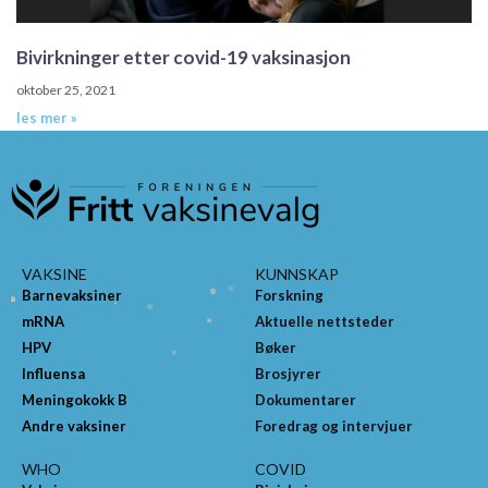
Bivirkninger etter covid-19 vaksinasjon
oktober 25, 2021
les mer »
VAKSINE
KUNNSKAP
Barnevaksiner
Forskning
mRNA
Aktuelle nettsteder
HPV
Bøker
Influensa
Brosjyrer
Meningokokk B
Dokumentarer
Andre vaksiner
Foredrag og intervjuer
WHO
COVID