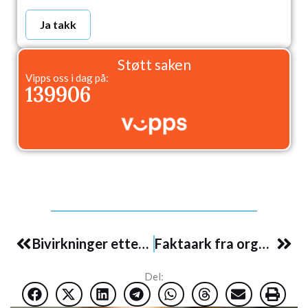
Ja takk
Støtt saken
Vipps oss i dag på:
139906
Prev
Nex
Bivirkninger etter covid-19 vaksinasjon
Faktaark fra organisasjonen Physicians for Informed Consent.
Del: