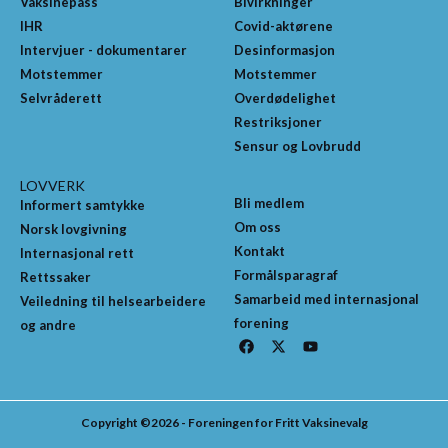
Vaksinepass
Bivirkninger
IHR
Covid-aktørene
Intervjuer - dokumentarer
Desinformasjon
Motstemmer
Motstemmer
Selvråderett
Overdødelighet
Restriksjoner
Sensur og Lovbrudd
LOVVERK
Bli medlem
Informert samtykke
Om oss
Norsk lovgivning
Kontakt
Internasjonal rett
Formålsparagraf
Rettssaker
Samarbeid med internasjonal
Veiledning til helsearbeidere
forening
og andre
F
X
Y
a
-
o
c
t
u
e
w
t
b
i
u
o
t
b
Copyright ©2026 - Foreningen for Fritt Vaksinevalg
o
t
e
k
e