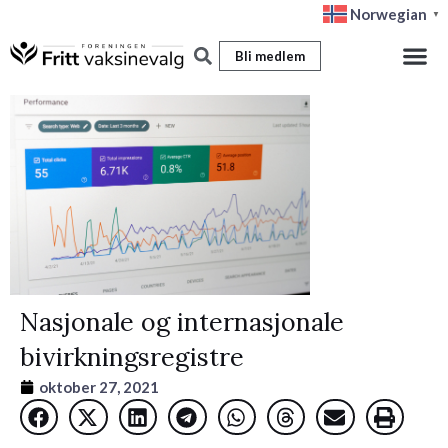
Hopp
Norwegian
▼
rett
Bli medlem
til
innholdet
Nasjonale og internasjonale
bivirkningsregistre
oktober 27, 2021