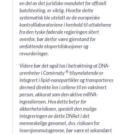
en del av det juridiske mandatet for offisiell
batchtesting, er viktig. Hvorfor dette
systematisk ble utelatt av de europeiske
kontrolllaboratoriene i henhold til uttalelsene
fra den tyske føderale regjeringen sitert
ovenfor, bør derfor være gjenstand for
omfattende ekspertdiskusjoner og
revurderinger.
Videre bør det også tas i betraktning at DNA-
®
urenheter i Comirnaty
tilsynelatende er
integrert i lipid-nanopartikler og transporteres
dermed direkte inn i cellene til en vaksinert
person, akkurat som den aktive mRNA-
ingrediensen. Hva dette betyr for
sikkerhetsrisikoen, spesielt den mulige
integreringen av dette DNAet i det
menneskelige genomet, dvs. risikoen for
insersjonsmutagenese, bør være et sekundært