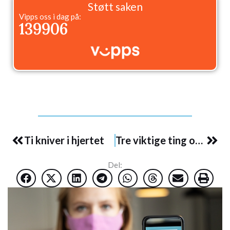
Støtt saken
Vipps oss i dag på:
139906
Prev
Nex
Ti kniver i hjertet
Tre viktige ting om Pfizers kliniske vaksinestudie
Del: