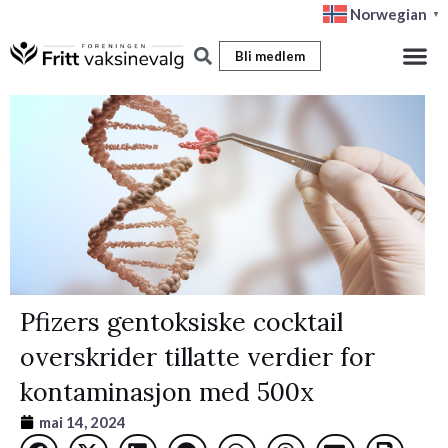
Hopp
Norwegian
▼
rett
Bli medlem
til
innholdet
Pfizers gentoksiske cocktail
overskrider tillatte verdier for
kontaminasjon med 500x
mai 14, 2024