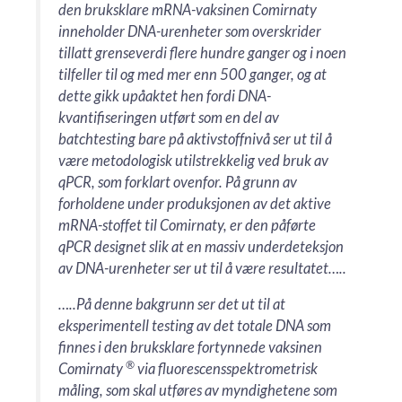
den bruksklare mRNA-vaksinen Comirnaty
inneholder DNA-urenheter som overskrider
tillatt grenseverdi flere hundre ganger og i noen
tilfeller til og med mer enn 500 ganger, og at
dette gikk upåaktet hen fordi DNA-
kvantifiseringen utført som en del av
batchtesting bare på aktivstoffnivå ser ut til å
være metodologisk utilstrekkelig ved bruk av
qPCR, som forklart ovenfor. På grunn av
forholdene under produksjonen av det aktive
mRNA-stoffet til Comirnaty, er den påførte
qPCR designet slik at en massiv underdeteksjon
av DNA-urenheter ser ut til å være resultatet…..
…..På denne bakgrunn ser det ut til at
eksperimentell testing av det totale DNA som
finnes i den bruksklare fortynnede vaksinen
®
Comirnaty
via fluorescensspektrometrisk
måling, som skal utføres av myndighetene som