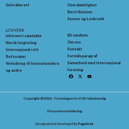
Selvråderett
Overdødelighet
Restriksjoner
Sensur og Lovbrudd
LOVVERK
Bli medlem
Informert samtykke
Om oss
Norsk lovgivning
Kontakt
Internasjonal rett
Formålsparagraf
Rettssaker
Samarbeid med internasjonal
Veiledning til helsearbeidere
forening
og andre
F
X
Y
a
-
o
c
t
u
e
w
t
b
i
u
o
t
b
Copyright ©2026 - Foreningen for Fritt Vaksinevalg
o
t
e
k
e
r
Personvernerklæring
Designed and developed by
Pagelook