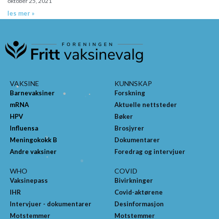
oktober 25, 2021
les mer »
VAKSINE
KUNNSKAP
Barnevaksiner
Forskning
mRNA
Aktuelle nettsteder
HPV
Bøker
Influensa
Brosjyrer
Meningokokk B
Dokumentarer
Andre vaksiner
Foredrag og intervjuer
WHO
COVID
Vaksinepass
Bivirkninger
IHR
Covid-aktørene
Intervjuer - dokumentarer
Desinformasjon
Motstemmer
Motstemmer