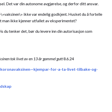
l. Det var din autonome avgjørelse, og derfor ditt ansvar.
\»vaksinen\» ikke var endelig godkjent. Husket du å fortelle
at man ikke kjenner utfallet av eksperimentet?
 du tenker det, bør du levere inn din autorisasjon som
ksinen tok livet av en 13 år gammel gutt
8.6.24
r-koronavaksinen—kjempar-for-a-ta-livet-tilbake-og-
ndskap