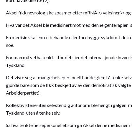
koronavaksinen\» (2).
Aksel fikk nevrologiske spasmer etter mRNA-\»vaksinen\» og sit
Hva var det Aksel ble medisinert mot med denne genterapien,
En medisin skal enten behandle eller forebygge sykdom. I dette 
noe.
For man må vel ha tenkt… for det sier det internasjonale lovve
Tyskland.
Det viste seg at mange helsepersonell hadde glemt å tenke selvst
gjorde bare som de fikk beskjed av av den demokratisk valgte s
Arbeiderpartiet).
Kollektivistene uten selvstendig autonomi ble hengt i galgen, m
Tyskland, uten å tenke selv.
Så hva tenkte helsepersonellet som ga Aksel denne medisinen?