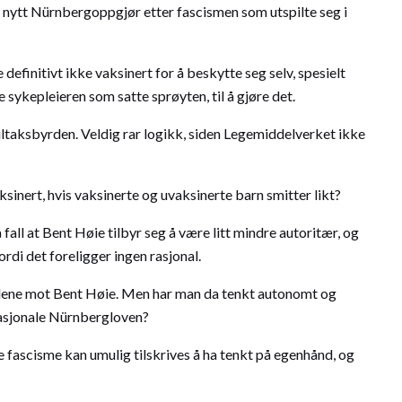
vt. nytt Nürnbergoppgjør etter fascismen som utspilte seg i
 definitivt ikke vaksinert for å beskytte seg selv, spesielt
 sykepleieren som satte sprøyten, til å gjøre det.
ltaksbyrden. Veldig rar logikk, siden Legemiddelverket ikke
sinert, hvis vaksinerte og uvaksinerte barn smitter likt?
all at Bent Høie tilbyr seg å være litt mindre autoritær, og
ordi det foreligger ingen rasjonal.
g alene mot Bent Høie. Men har man da tenkt autonomt og
rnasjonale Nürnbergloven?
fascisme kan umulig tilskrives å ha tenkt på egenhånd, og