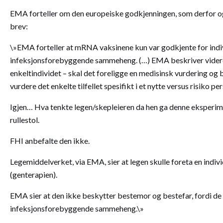
EMA forteller om den europeiske godkjenningen, som derfor og
brev:
\»EMA forteller at mRNA vaksinene kun var godkjente for indivi
infeksjonsforebyggende sammeheng. (…) EMA beskriver videre; 
enkeltindividet – skal det foreligge en medisinsk vurdering og
vurdere det enkelte tilfellet spesifikt i et nytte versus risiko per
Igjen… Hva tenkte legen/skepleieren da hen ga denne eksperiment
rullestol.
FHI anbefalte den ikke.
Legemiddelverket, via EMA, sier at legen skulle foreta en indiv
(genterapien).
EMA sier at den ikke beskytter bestemor og bestefar, fordi de 
infeksjonsforebyggende sammeheng.\»