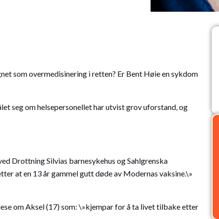
egnet som overmedisinering i retten? Er Bent Høie en sykdom
ålet seg om helsepersonellet har utvist grov uforstand, og
ved Drottning Silvias barnesykehus og Sahlgrenska
etter at en 13 år gammel gutt døde av Modernas vaksine.\»
lese om Aksel (17) som: \»kjempar for å ta livet tilbake etter