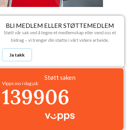
BLI MEDLEM ELLER STØTTEMEDLEM
Støtt vår sak ved å tegne et medlemskap eller send oss et
bidrag – vi trenger din støtte i vårt videre arbeide.
Ja takk
Støtt saken
Vipps oss i dag på:
139906