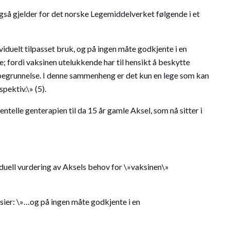
så gjelder for det norske Legemiddelverket følgende i et
duelt tilpasset bruk, og på ingen måte godkjente i en
fordi vaksinen utelukkende har til hensikt å beskytte
 begrunnelse. I denne sammenheng er det kun en lege som kan
spektiv.\» (5).
elle genterapien til da 15 år gamle Aksel, som nå sitter i
iduell vurdering av Aksels behov for \»vaksinen\»
sier: \»…og på ingen måte godkjente i en