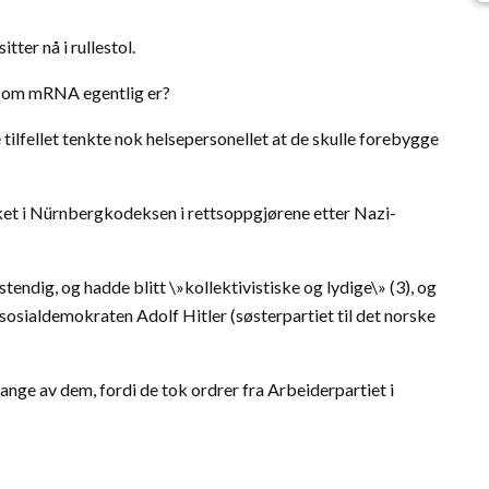
ter nå i rullestol.
 som mRNA egentlig er?
tilfellet tenkte nok helsepersonellet at de skulle forebygge
rket i Nürnbergkodeksen i rettsoppgjørene etter Nazi-
endig, og hadde blitt \»kollektivistiske og lydige\» (3), og
osialdemokraten Adolf Hitler (søsterpartiet til det norske
ange av dem, fordi de tok ordrer fra Arbeiderpartiet i