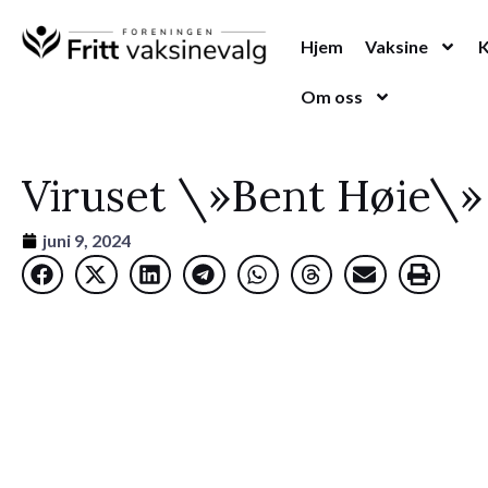
Hopp
rett
Hjem
Vaksine
til
Om oss
innholdet
Viruset \»Bent Høie\»
juni 9, 2024