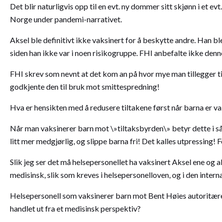
Det blir naturligvis opp til en evt. ny dommer sitt skjønn i et e
Norge under pandemi-narrativet.
Aksel ble definitivt ikke vaksinert for å beskytte andre. Han ble
siden han ikke var i noen risikogruppe. FHI anbefalte ikke denne
FHI skrev som nevnt at det kom an på hvor mye man tillegger ti
godkjente den til bruk mot smittespredning!
Hva er hensikten med å redusere tiltakene først når barna er vak
Når man vaksinerer barn mot \»tiltaksbyrden\» betyr dette i så f
litt mer medgjørlig, og slippe barna fri! Det kalles utpressing! F
Slik jeg ser det må helsepersonellet ha vaksinert Aksel ene o
medisinsk, slik som kreves i helsepersonelloven, og i den inte
Helsepersonell som vaksinerer barn mot Bent Høies autoritære 
handlet ut fra et medisinsk perspektiv?