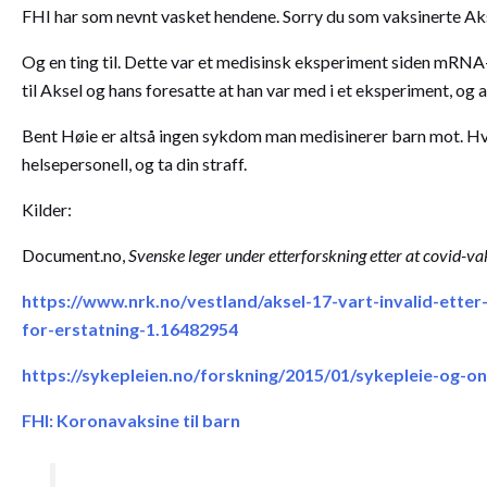
FHI har som nevnt vasket hendene. Sorry du som vaksinerte Akse
Og en ting til. Dette var et medisinsk eksperiment siden mRNA-
til Aksel og hans foresatte at han var med i et eksperiment, og 
Bent Høie er altså ingen sykdom man medisinerer barn mot. Hvis
helsepersonell, og ta din straff.
Kilder:
Document.no,
Svenske leger under etterforskning etter at covid-va
https://www.nrk.no/vestland/aksel-17-vart-invalid-ette
for-erstatning-1.16482954
https://sykepleien.no/forskning/2015/01/sykepleie-og-o
FHI: Koronavaksine til barn