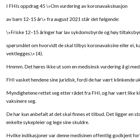
I FHIs oppdrag 45 \»Om vurdering av koronavaksinasjon
av barn 12-15 år\» fra august 2021 står det følgende:
\»Friske 12–15 åringer har lav sykdomsbyrde og høy tiltaksbyr
spørsmålet om hvorvidt de skal tilbys koronavaksine eller ei,
vektlegges.\» (4).
Hmmm. Det høres ikke ut som en medisinsk vurdering å gi medi
FHI vasket hendene sine juridisk, fordi de har vært klinkende uk
Myndighetene rettet seg etter rådet fra FHI, og har vært like kl
vaksinere seg.
De har kun anbefalt at det skal finnes et tilbud. Det ligger en st
enkelte sykepleier og lege sine skuldre.
Hvilke indikasjoner var denne medisinen offentlig godkjent for