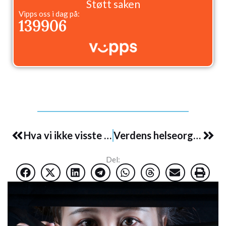
Støtt saken
Vipps oss i dag på:
139906
Prev
Nex
Hva vi ikke visste om Tedros Adhanom Ghebreyesus– WHOs generalsekretær
Verdens helseorganisasjon (WHO) har skiftet ham – nå truer den vår frihet
Del: