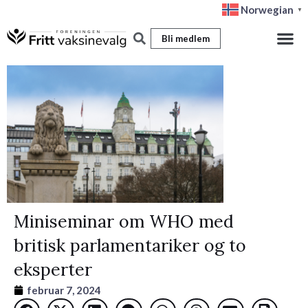
Hopp
Norwegian
▼
rett
Bli medlem
til
innholdet
Miniseminar om WHO med
britisk parlamentariker og to
eksperter
februar 7, 2024