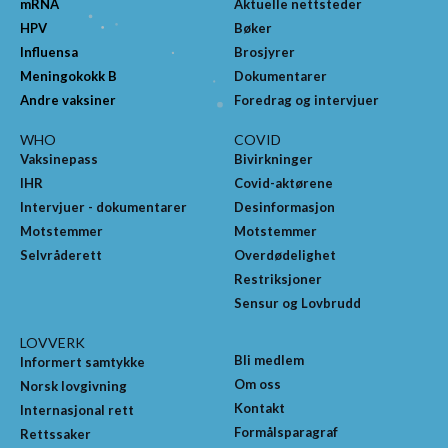
mRNA
Aktuelle nettsteder
HPV
Bøker
Influensa
Brosjyrer
Meningokokk B
Dokumentarer
Andre vaksiner
Foredrag og intervjuer
WHO
COVID
Vaksinepass
Bivirkninger
IHR
Covid-aktørene
Intervjuer - dokumentarer
Desinformasjon
Motstemmer
Motstemmer
Selvråderett
Overdødelighet
Restriksjoner
Sensur og Lovbrudd
LOVVERK
Bli medlem
Informert samtykke
Om oss
Norsk lovgivning
Kontakt
Internasjonal rett
Formålsparagraf
Rettssaker