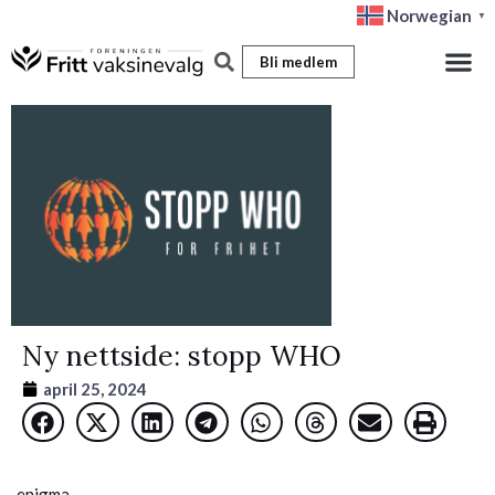
Hopp
Norwegian
▼
rett
Bli medlem
til
innholdet
Ny nettside: stopp WHO
april 25, 2024
enigma