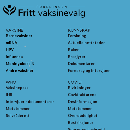
VAKSINE
KUNNSKAP
Barnevaksiner
Forskning
mRNA
Aktuelle nettsteder
HPV
Bøker
Influensa
Brosjyrer
Meningokokk B
Dokumentarer
Andre vaksiner
Foredrag og intervjuer
WHO
COVID
Vaksinepass
Bivirkninger
IHR
Covid-aktørene
Intervjuer - dokumentarer
Desinformasjon
Motstemmer
Motstemmer
Selvråderett
Overdødelighet
Restriksjoner
Sensur og Lovbrudd