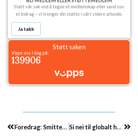
BLI MEDLEM ELLER STØTTEMEDLEM
Støtt vår sak ved å tegne et medlemskap eller send oss
et bidrag – vi trenger din støtte i vårt videre arbeide.
Ja takk
Støtt saken
Vipps oss i dag på:
139906
Prev
Nex
Foredrag: Smittevern – en ny statsform?
Si nei til globalt helsediktatur