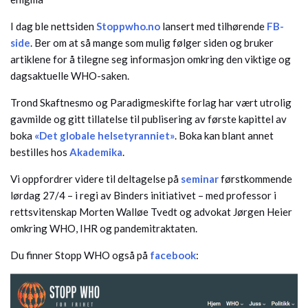
I dag ble nettsiden
Stoppwho.no
lansert med tilhørende
FB-
side
. Ber om at så mange som mulig følger siden og bruker
artiklene for å tilegne seg informasjon omkring den viktige og
dagsaktuelle WHO-saken.
Trond Skaftnesmo og Paradigmeskifte forlag har vært utrolig
gavmilde og gitt tillatelse til publisering av første kapittel av
boka
«Det globale helsetyranniet»
. Boka kan blant annet
bestilles hos
Akademika
.
Vi oppfordrer videre til deltagelse på
seminar
førstkommende
lørdag 27/4 – i regi av Binders initiativet – med professor i
rettsvitenskap Morten Walløe Tvedt og advokat Jørgen Heier
omkring WHO, IHR og pandemitraktaten.
Du finner Stopp WHO også på
facebook
: