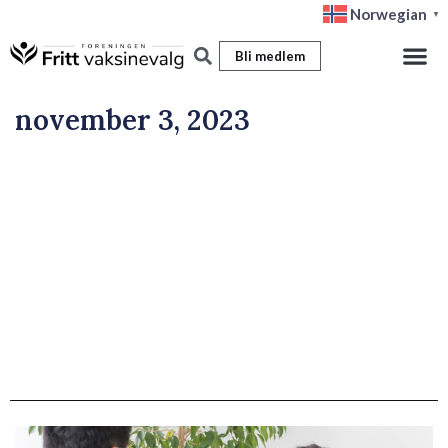
Hopp
Norwegian
▼
rett
Bli medlem
til
innholdet
november 3, 2023