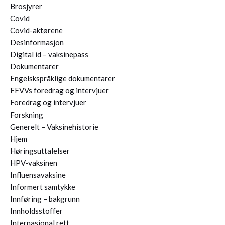
Brosjyrer
Covid
Covid-aktørene
Desinformasjon
Digital id – vaksinepass
Dokumentarer
Engelskspråklige dokumentarer
FFVVs foredrag og intervjuer
Foredrag og intervjuer
Forskning
Generelt – Vaksinehistorie
Hjem
Høringsuttalelser
HPV-vaksinen
Influensavaksine
Informert samtykke
Innføring – bakgrunn
Innholdsstoffer
Internasjonal rett