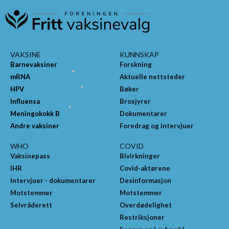
VAKSINE
KUNNSKAP
Barnevaksiner
Forskning
mRNA
Aktuelle nettsteder
HPV
Bøker
Influensa
Brosjyrer
Meningokokk B
Dokumentarer
Andre vaksiner
Foredrag og intervjuer
WHO
COVID
Vaksinepass
Bivirkninger
IHR
Covid-aktørene
Intervjuer - dokumentarer
Desinformasjon
Motstemmer
Motstemmer
Selvråderett
Overdødelighet
Restriksjoner