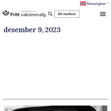
Hopp
Norwegian
▼
rett
Bli medlem
til
innholdet
desember 9, 2023