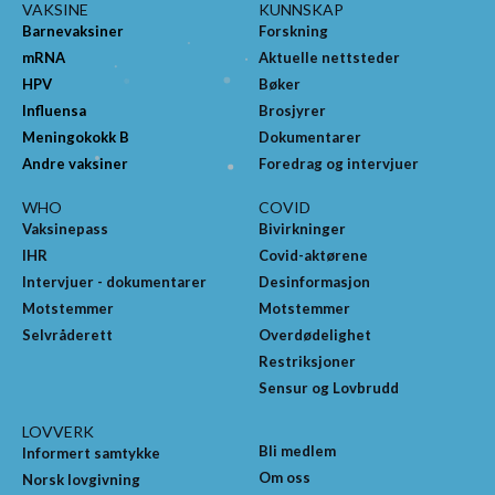
VAKSINE
KUNNSKAP
Barnevaksiner
Forskning
mRNA
Aktuelle nettsteder
HPV
Bøker
Influensa
Brosjyrer
Meningokokk B
Dokumentarer
Andre vaksiner
Foredrag og intervjuer
WHO
COVID
Vaksinepass
Bivirkninger
IHR
Covid-aktørene
Intervjuer - dokumentarer
Desinformasjon
Motstemmer
Motstemmer
Selvråderett
Overdødelighet
Restriksjoner
Sensur og Lovbrudd
LOVVERK
Bli medlem
Informert samtykke
Om oss
Norsk lovgivning