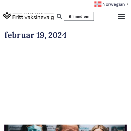
Hopp
Norwegian
▼
rett
Bli medlem
til
innholdet
februar 19, 2024