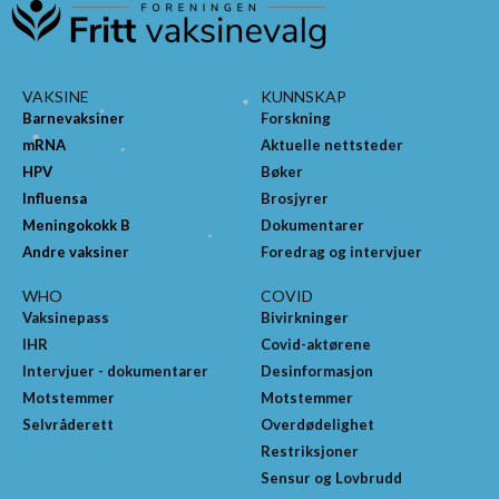
VAKSINE
KUNNSKAP
Barnevaksiner
Forskning
mRNA
Aktuelle nettsteder
HPV
Bøker
Influensa
Brosjyrer
Meningokokk B
Dokumentarer
Andre vaksiner
Foredrag og intervjuer
WHO
COVID
Vaksinepass
Bivirkninger
IHR
Covid-aktørene
Intervjuer - dokumentarer
Desinformasjon
Motstemmer
Motstemmer
Selvråderett
Overdødelighet
Restriksjoner
Sensur og Lovbrudd