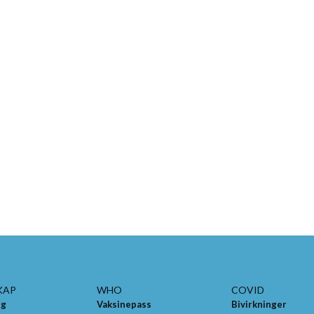
KAP
WHO
COVID
ng
Vaksinepass
Bivirkninger