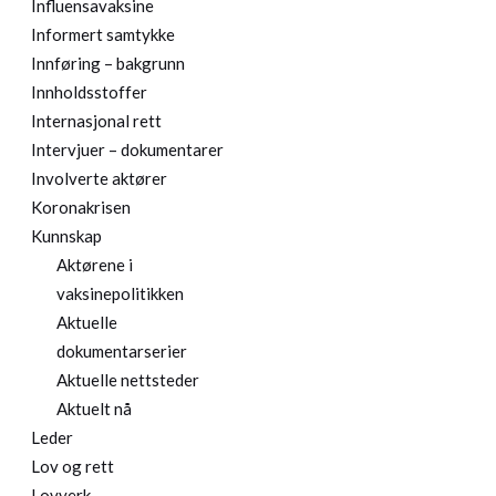
Influensavaksine
Informert samtykke
Innføring – bakgrunn
Innholdsstoffer
Internasjonal rett
Intervjuer – dokumentarer
Involverte aktører
Koronakrisen
Kunnskap
Aktørene i
vaksinepolitikken
Aktuelle
dokumentarserier
Aktuelle nettsteder
Aktuelt nå
Leder
Lov og rett
Lovverk