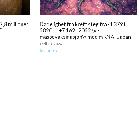
7,8 millioner
Dødelighet fra kreft steg fra -1 379 i
C
2020 til +7 162 i 2022 \»etter
massevaksinasjon\» med mRNA i Japan
april 13, 2024
les mer »