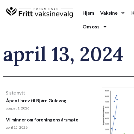
Hopp
rett
Hjem
Vaksine
til
Om oss
innholdet
april 13, 2024
Siste nytt
Åpent brev til Bjørn Guldvog
august 1, 2026
Vi minner om foreningens årsmøte
april 15, 2026