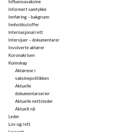
Influensavaksine
Informert samtykke
Innføring – bakgrunn
Innholdsstoffer
Internasjonal rett
Intervjuer – dokumentarer
Involverte aktører
Koronakrisen
Kunnskap
Aktørene i
vaksinepolitikken
Aktuelle
dokumentarserier
Aktuelle nettsteder
Aktuelt nå
Leder
Lov og rett
Lovverk