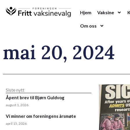
Hopp
rett
Hjem
Vaksine
til
Om oss
innholdet
mai 20, 2024
Siste nytt
Åpent brev til Bjørn Guldvog
august 1, 2026
Vi minner om foreningens årsmøte
april 15, 2026