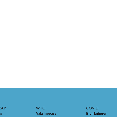
KAP
WHO
COVID
ng
Vaksinepass
Bivirkninger