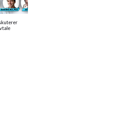
skuterer
vtale