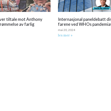
ver tiltale mot Anthony
Internasjonal paneldebatt di
nrømmelse av farlig
farene ved WHOs pandemia
mai 20, 2024
les mer »