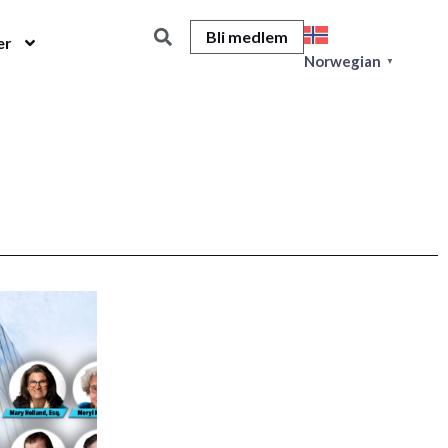
Bli medlem
er
Norwegian
▼