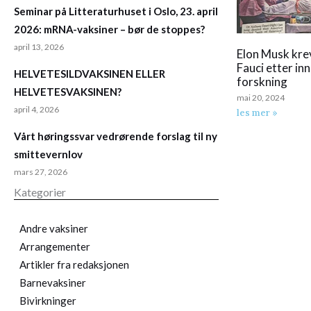
Seminar på Litteraturhuset i Oslo, 23. april
2026: mRNA-vaksiner – bør de stoppes?
april 13, 2026
Elon Musk kre
Fauci etter in
HELVETESILDVAKSINEN ELLER
forskning
HELVETESVAKSINEN?
mai 20, 2024
april 4, 2026
les mer »
Vårt høringssvar vedrørende forslag til ny
smittevernlov
mars 27, 2026
Kategorier
Andre vaksiner
Arrangementer
Artikler fra redaksjonen
Barnevaksiner
Bivirkninger