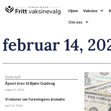
Hopp
rett
Hjem
Vaksine
til
Om oss
innholdet
februar 14, 20
Siste nytt
Åpent brev til Bjørn Guldvog
august 1, 2026
Vi minner om foreningens årsmøte
april 15, 2026