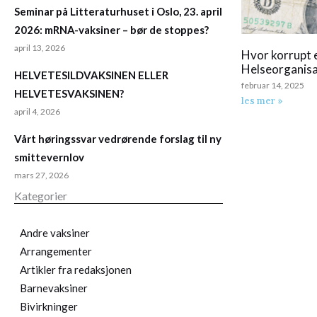
Seminar på Litteraturhuset i Oslo, 23. april
2026: mRNA-vaksiner – bør de stoppes?
april 13, 2026
Hvor korrupt 
Helseorganisa
HELVETESILDVAKSINEN ELLER
februar 14, 2025
HELVETESVAKSINEN?
les mer »
april 4, 2026
Vårt høringssvar vedrørende forslag til ny
smittevernlov
mars 27, 2026
Kategorier
Andre vaksiner
Arrangementer
Artikler fra redaksjonen
Barnevaksiner
Bivirkninger