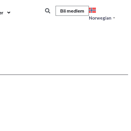
Bli medlem
er
Norwegian
▼