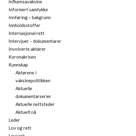
Influensavaksine
Informert samtykke
Innføring – bakgrunn
Innholdsstoffer
Internasjonal rett
Intervjuer – dokumentarer
Involverte aktører
Koronakrisen
Kunnskap
Aktørene i
vaksinepolitikken
Aktuelle
dokumentarserier
Aktuelle nettsteder
Aktuelt nå
Leder
Lov og rett
Lovverk