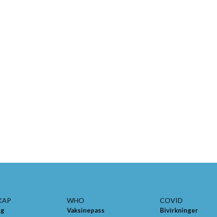
KAP
WHO
COVID
ng
Vaksinepass
Bivirkninger