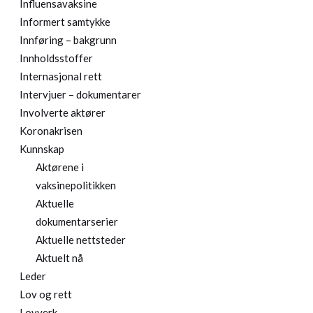
Influensavaksine
Informert samtykke
Innføring – bakgrunn
Innholdsstoffer
Internasjonal rett
Intervjuer – dokumentarer
Involverte aktører
Koronakrisen
Kunnskap
Aktørene i
vaksinepolitikken
Aktuelle
dokumentarserier
Aktuelle nettsteder
Aktuelt nå
Leder
Lov og rett
Lovverk