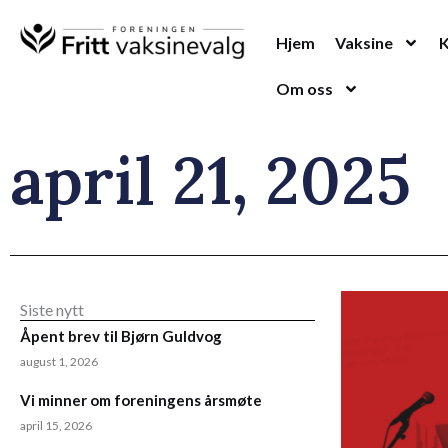
Hopp
rett
Hjem
Vaksine
til
Om oss
innholdet
april 21, 2025
Siste nytt
Åpent brev til Bjørn Guldvog
august 1, 2026
Vi minner om foreningens årsmøte
april 15, 2026