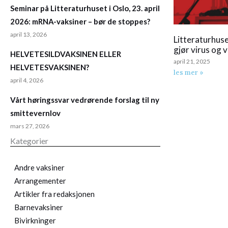
Seminar på Litteraturhuset i Oslo, 23. april
2026: mRNA-vaksiner – bør de stoppes?
april 13, 2026
Litteraturhus
gjør virus og 
HELVETESILDVAKSINEN ELLER
april 21, 2025
HELVETESVAKSINEN?
les mer »
april 4, 2026
Vårt høringssvar vedrørende forslag til ny
smittevernlov
mars 27, 2026
Kategorier
Andre vaksiner
Arrangementer
Artikler fra redaksjonen
Barnevaksiner
Bivirkninger