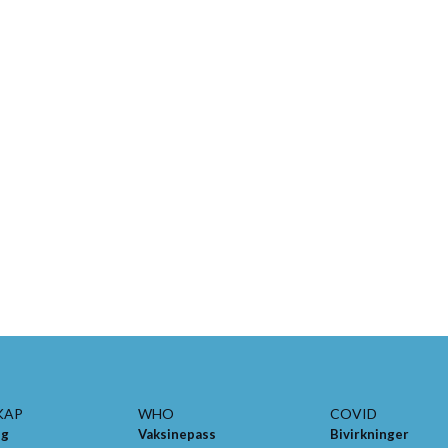
KAP
WHO
COVID
ng
Vaksinepass
Bivirkninger