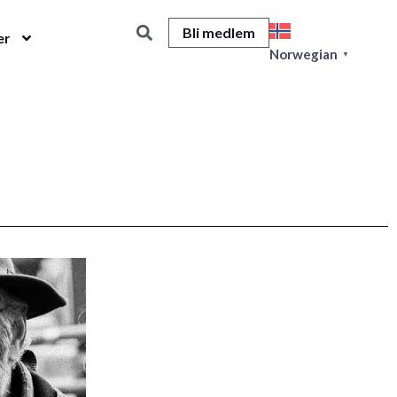
Bli medlem
er
Norwegian
▼