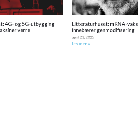
et: 4G- og 5G-utbygging
Litteraturhuset: mRNA-vaks
vaksiner verre
innebærer genmodifisering
april 21, 2025
les mer »