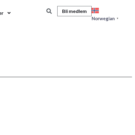
Bli medlem
er
Norwegian
▼