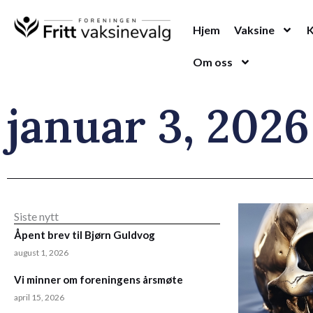
Hopp
rett
Hjem
Vaksine
til
Om oss
innholdet
januar 3, 2026
Siste nytt
Åpent brev til Bjørn Guldvog
august 1, 2026
Vi minner om foreningens årsmøte
april 15, 2026