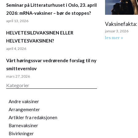
Seminar på Litteraturhuset i Oslo, 23. april
2026: mRNA-vaksiner – bør de stoppes?
april 13, 2026
Vaksinefakta: 
januar 3, 2026
HELVETESILDVAKSINEN ELLER
les mer »
HELVETESVAKSINEN?
april 4, 2026
Vårt høringssvar vedrørende forslag til ny
smittevernlov
mars 27, 2026
Kategorier
Andre vaksiner
Arrangementer
Artikler fra redaksjonen
Barnevaksiner
Bivirkninger