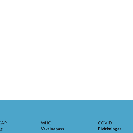
KAP
WHO
COVID
ng
Vaksinepass
Bivirkninger