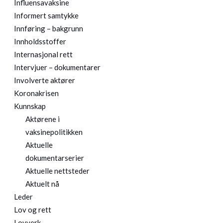
Influensavaksine
Informert samtykke
Innføring – bakgrunn
Innholdsstoffer
Internasjonal rett
Intervjuer – dokumentarer
Involverte aktører
Koronakrisen
Kunnskap
Aktørene i
vaksinepolitikken
Aktuelle
dokumentarserier
Aktuelle nettsteder
Aktuelt nå
Leder
Lov og rett
Lovverk