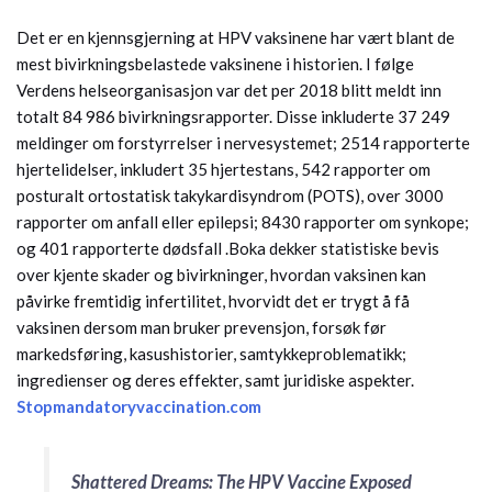
Det er en kjennsgjerning at HPV vaksinene har vært blant de
mest bivirkningsbelastede vaksinene i historien. I følge
Verdens helseorganisasjon var det per 2018 blitt meldt inn
totalt 84 986 bivirkningsrapporter. Disse inkluderte 37 249
meldinger om forstyrrelser i nervesystemet; 2514 rapporterte
hjertelidelser, inkludert 35 hjertestans, 542 rapporter om
posturalt ortostatisk takykardisyndrom (POTS), over 3000
rapporter om anfall eller epilepsi; 8430 rapporter om synkope;
og 401 rapporterte dødsfall .Boka dekker statistiske bevis
over kjente skader og bivirkninger, hvordan vaksinen kan
påvirke fremtidig infertilitet, hvorvidt det er trygt å få
vaksinen dersom man bruker prevensjon, forsøk før
markedsføring, kasushistorier, samtykkeproblematikk;
ingredienser og deres effekter, samt juridiske aspekter.
Stopmandatoryvaccination.com
Shattered Dreams: The HPV Vaccine Exposed