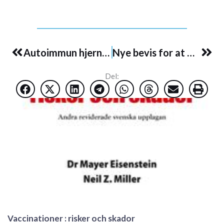
Prev
Nex
Autoimmun hjernesykdom i tilknytning til hpv-vaksinen
Nye bevis for at Merck har skjult skader og bivirkninger fra Gardasil
Del:
Vaccinationer : risker och skador