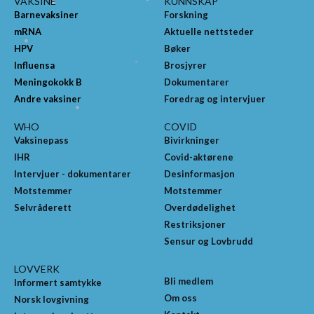
VAKSINE
KUNNSKAP
Barnevaksiner
Forskning
mRNA
Aktuelle nettsteder
HPV
Bøker
Influensa
Brosjyrer
Meningokokk B
Dokumentarer
Andre vaksiner
Foredrag og intervjuer
WHO
COVID
Vaksinepass
Bivirkninger
IHR
Covid-aktørene
Intervjuer - dokumentarer
Desinformasjon
Motstemmer
Motstemmer
Selvråderett
Overdødelighet
Restriksjoner
Sensur og Lovbrudd
LOVVERK
Bli medlem
Informert samtykke
Om oss
Norsk lovgivning