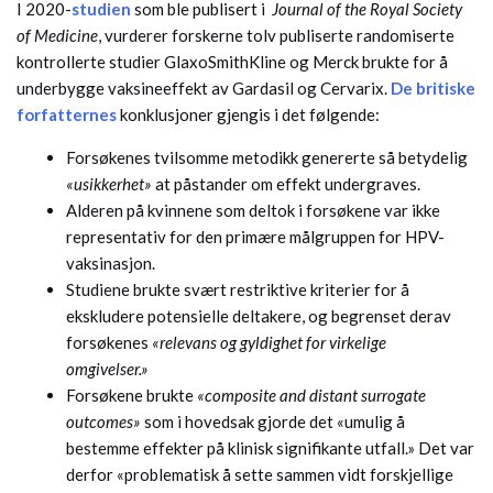
I 2020-
studien
som ble publisert i
Journal of the Royal Society
of Medicine
, vurderer forskerne tolv publiserte randomiserte
kontrollerte studier GlaxoSmithKline og Merck brukte for å
underbygge vaksineeffekt av Gardasil og Cervarix.
De britiske
forfatternes
konklusjoner gjengis i det følgende:
Forsøkenes
tvilsomme metodikk
genererte så betydelig
«usikkerhet»
at påstander om effekt undergraves.
Alderen på kvinnene som deltok i forsøkene var ikke
representativ for den primære målgruppen for HPV-
vaksinasjon.
Studiene brukte svært restriktive kriterier for å
ekskludere potensielle deltakere, og begrenset derav
forsøkenes
«relevans og gyldighet for virkelige
omgivelser.»
Forsøkene brukte
«composite and distant surrogate
outcomes»
som i hovedsak gjorde det «umulig å
bestemme effekter på klinisk signifikante utfall.» Det var
derfor «problematisk å sette sammen vidt forskjellige