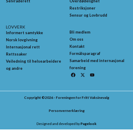
Selvråderett
Overdødelighet
Restriksjoner
Sensur og Lovbrudd
LOVVERK
Bli medlem
Informert samtykke
Om oss
Norsk lovgivning
Kontakt
Internasjonal rett
Formålsparagraf
Rettssaker
Samarbeid med internasjonal
Veiledning til helsearbeidere
forening
og andre
F
X
Y
a
-
o
c
t
u
e
w
t
b
i
u
o
t
b
Copyright ©2026 - Foreningen for Fritt Vaksinevalg
o
t
e
k
e
r
Personvernerklæring
Designed and developed by
Pagelook