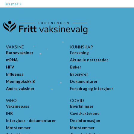
les mer »
VAKSINE
KUNNSKAP
Barnevaksiner
Forskning
mRNA
Aktuelle nettsteder
HPV
Bøker
Influensa
Brosjyrer
Meningokokk B
Dokumentarer
Andre vaksiner
Foredrag og intervjuer
WHO
COVID
Vaksinepass
Bivirkninger
IHR
Covid-aktørene
Intervjuer - dokumentarer
Desinformasjon
Motstemmer
Motstemmer