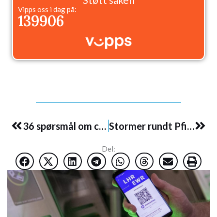
Vipps oss i dag på:
139906
Prev
Nex
36 spørsmål om covid-19 som ikke er besvart
Stormer rundt Pfizer og deres løpegutter
Del: