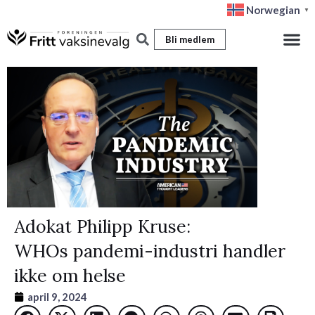
Hopp
Norwegian
▼
rett
Bli medlem
til
innholdet
Adokat Philipp Kruse:
WHOs pandemi-industri handler
ikke om helse
april 9, 2024