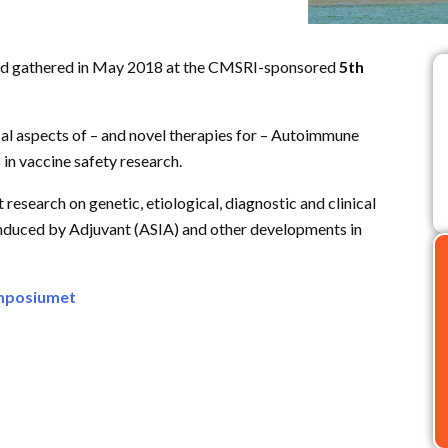
orld gathered in May 2018 at the CMSRI-sponsored
5th
ical aspects of – and novel therapies for – Autoimmune
n vaccine safety research.
t research on genetic, etiological, diagnostic and clinical
nduced by Adjuvant (ASIA) and other developments in
ymposiumet