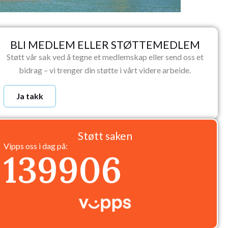
BLI MEDLEM ELLER STØTTEMEDLEM
Støtt vår sak ved å tegne et medlemskap eller send oss et
bidrag – vi trenger din støtte i vårt videre arbeide.
Ja takk
Støtt saken
Vipps oss i dag på:
139906