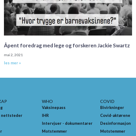
Åpent foredrag med lege og forskeren Jackie Swartz
mai 2, 2021
les mer »
KAP
WHO
COVID
ng
Vaksinepass
Bivirkninger
 nettsteder
IHR
Covid-aktørene
Intervjuer - dokumentarer
Desinformasjon
er
Motstemmer
Motstemmer