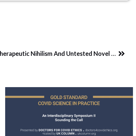
Next
Dr. Peter McCullough \’Therapeutic Nihilism And Untested Novel Therapies\’