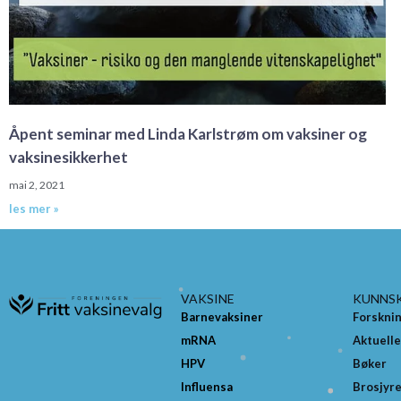
Åpent seminar med Linda Karlstrøm om vaksiner og
vaksinesikkerhet
mai 2, 2021
les mer »
VAKSINE
KUNNS
Barnevaksiner
Forskni
mRNA
Aktuelle
HPV
Bøker
Influensa
Brosjyr