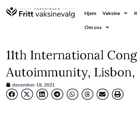
Hopp
rett
Hjem
Vaksine
til
Om oss
innholdet
11th International Con
Autoimmunity, Lisbon,
desember 18, 2021