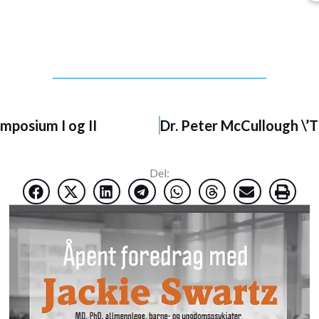
ymposium I og II
Del: