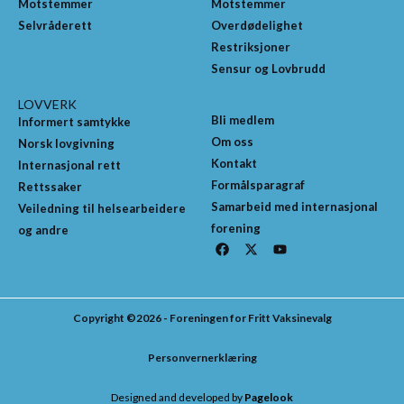
Motstemmer
Motstemmer
Selvråderett
Overdødelighet
Restriksjoner
Sensur og Lovbrudd
LOVVERK
Bli medlem
Informert samtykke
Om oss
Norsk lovgivning
Kontakt
Internasjonal rett
Formålsparagraf
Rettssaker
Samarbeid med internasjonal
Veiledning til helsearbeidere
forening
og andre
F
X
Y
a
-
o
c
t
u
e
w
t
b
i
u
o
t
b
Copyright ©2026 - Foreningen for Fritt Vaksinevalg
o
t
e
k
e
r
Personvernerklæring
Designed and developed by
Pagelook