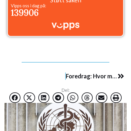
Vipps oss i dag på:
139906
Nex
Foredrag: Hvor mye myndighet vil vi gi til WHO?
Del: