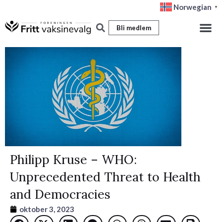
Hopp
Norwegian
▼
rett
Bli medlem
til
innholdet
Philipp Kruse – WHO:
Unprecedented Threat to Health
and Democracies
oktober 3, 2023