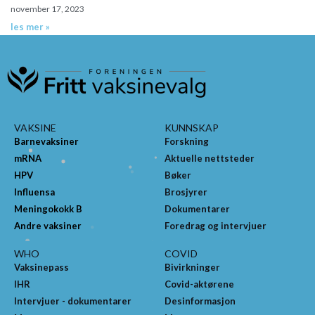
november 17, 2023
les mer »
VAKSINE
KUNNSKAP
Barnevaksiner
Forskning
mRNA
Aktuelle nettsteder
HPV
Bøker
Influensa
Brosjyrer
Meningokokk B
Dokumentarer
Andre vaksiner
Foredrag og intervjuer
WHO
COVID
Vaksinepass
Bivirkninger
IHR
Covid-aktørene
Intervjuer - dokumentarer
Desinformasjon