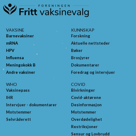
VAKSINE
KUNNSKAP
Barnevaksiner
Forskning
mRNA
Aktuelle nettsteder
HPV
Bøker
Influensa
Brosjyrer
Meningokokk B
Dokumentarer
Andre vaksiner
Foredrag og intervjuer
WHO
COVID
Vaksinepass
Bivirkninger
IHR
Covid-aktørene
Intervjuer - dokumentarer
Desinformasjon
Motstemmer
Motstemmer
Selvråderett
Overdødelighet
Restriksjoner
Sensur og Lovbrudd