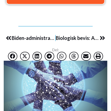
Prev
Nex
Biden-administrasjonen stemplet motstandere av covid-påbud som «voldelige ekstremister»
Biologisk bevis: Aggressive kreftceller med genetisk imprint fra Pfizers mRNA-vaksine
Del: