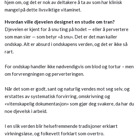
hjem om, og det er nok av deltakere å ta av som har klinisk
mangel på dette livsviktige vitaminet.
Hvordan ville djevelen designet en studie om tran?
Djevelen er kjent for å snu ting på hodet — eller å pervertere
som man sier — som betyr «å snu». Det er det man kaller
ondskap. Alt er absurd i ondskapens verden, og det er ikke så
rart.
For ondskap handler ikke nødvendigvis om blod og tortur – men
om forvrengningen og perverteringen.
Når det som er godt, sant og naturlig vendes mot seg selv, og
erstattes av systematisk forvirring, omskrivning og
«vitenskapelig dokumentasjon» som gjør deg svakere, da har du
noe djevelsk i arbeid.
I en slik verden blir helsefremmende tradisjoner erklært
virkningsløse, og folkevett forklart som overtro.