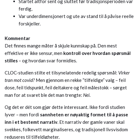
Startet altfor sent og sluttet før tradisjonsperioden var
ferdig,
Var underdimensjonert og ute av stand til å påvise reelle
forskjeller.
Kommentar
Det finnes mange måter å skjule kunnskap på. Den mest
effektive er ikke sensur, men
kontroll over hvordan spørsmål
stilles
– og hvordan svar formidles.
CLOC-studien stilte et tilsynelatende redelig spørsmål:
Virker
tran mot covid?
Men gjennom en rekke “tilfeldige” valg – feil
dose, feil tidspunkt, feil deltakere og feil målestokk – sørget
man for at svaret ble det man trengte:
Nei.
Og det er dét som gjør dette interessant. Ikke fordi studien
lyver – men fordi
sannheten er nøyaktig formet til å passe
inn i et bestemt narrativ
. Et narrativ der gamle vaner skal
svekkes, folkevett marginaliseres, og tradisjonell livsvisdom
reduseres til tilfeldigheter.