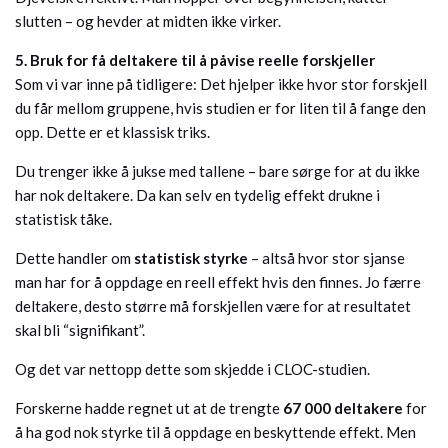
slutten – og hevder at midten ikke virker.
5. Bruk for få deltakere til å påvise reelle forskjeller
Som vi var inne på tidligere: Det hjelper ikke hvor stor forskjell
du får mellom gruppene, hvis studien er for liten til å fange den
opp. Dette er et klassisk triks.
Du trenger ikke å jukse med tallene – bare sørge for at du ikke
har nok deltakere. Da kan selv en tydelig effekt drukne i
statistisk tåke.
Dette handler om
statistisk styrke
– altså hvor stor sjanse
man har for å oppdage en reell effekt hvis den finnes. Jo færre
deltakere, desto større må forskjellen være for at resultatet
skal bli “signifikant”.
Og det var nettopp dette som skjedde i CLOC-studien.
Forskerne hadde regnet ut at de trengte
67 000 deltakere
for
å ha god nok styrke til å oppdage en beskyttende effekt. Men