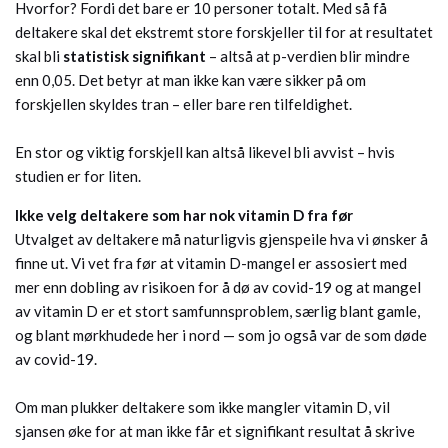
Hvorfor? Fordi det bare er 10 personer totalt. Med så få
deltakere skal det ekstremt store forskjeller til for at resultatet
skal bli
statistisk signifikant
– altså at p-verdien blir mindre
enn 0,05. Det betyr at man ikke kan være sikker på om
forskjellen skyldes tran – eller bare ren tilfeldighet.
En stor og viktig forskjell kan altså likevel bli avvist – hvis
studien er for liten.
Ikke velg deltakere som har nok vitamin D fra før
Utvalget av deltakere må naturligvis gjenspeile hva vi ønsker å
finne ut. Vi vet fra før at vitamin D-mangel er assosiert med
mer enn dobling av risikoen for å dø av covid-19 og at mangel
av vitamin D er et stort samfunnsproblem, særlig blant gamle,
og blant mørkhudede her i nord — som jo også var de som døde
av covid-19.
Om man plukker deltakere som ikke mangler vitamin D, vil
sjansen øke for at man ikke får et signifikant resultat å skrive