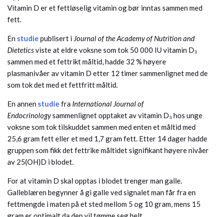
Vitamin D er et fettløselig vitamin og bør inntas sammen med
fett.
En
studie
publisert i
Journal of the Academy of Nutrition and
Dietetics
viste at eldre voksne som tok 50 000 IU vitamin D₃
sammen med et fettrikt måltid, hadde 32 % høyere
plasmanivåer av vitamin D etter 12 timer sammenlignet med de
som tok det med et fettfritt måltid.
En annen
studie
fra
International Journal of
Endocrinology
sammenlignet opptaket av vitamin D₃ hos unge
voksne som tok tilskuddet sammen med enten et måltid med
25,6 gram fett eller et med 1,7 gram fett. Etter 14 dager hadde
gruppen som fikk det fettrike måltidet signifikant høyere nivåer
av 25(OH)D i blodet.
For at vitamin D skal opptas i blodet trenger man galle.
Galleblæren begynner å gi galle ved signalet man får fra en
fettmengde i maten på et sted mellom 5 og 10 gram, mens 15
gram er optimalt da den vil tømme seg helt.