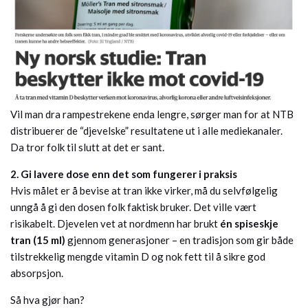
Vil man dra rampestrekene enda lengre, sørger man for at NTB
distribuerer de “djevelske” resultatene ut i alle mediekanaler.
Da tror folk til slutt at det er sant.
2. Gi lavere dose enn det som fungerer i praksis
Hvis målet er å bevise at tran ikke virker, må du selvfølgelig
unngå å gi den dosen folk faktisk bruker. Det ville vært
risikabelt. Djevelen vet at nordmenn har brukt
én spiseskje
tran (15 ml)
gjennom generasjoner – en tradisjon som gir både
tilstrekkelig mengde vitamin D og nok fett til å sikre god
absorpsjon.
Så hva gjør han?