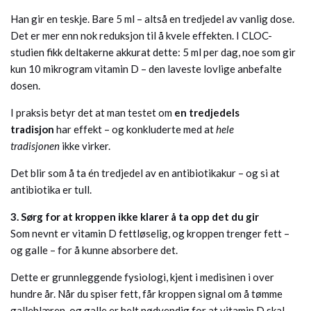
Han gir en teskje. Bare 5 ml – altså en tredjedel av vanlig dose.
Det er mer enn nok reduksjon til å kvele effekten. I CLOC-
studien fikk deltakerne akkurat dette: 5 ml per dag, noe som gir
kun 10 mikrogram vitamin D – den laveste lovlige anbefalte
dosen.
I praksis betyr det at man testet om
en tredjedels
tradisjon
har effekt – og konkluderte med at
hele
tradisjonen
ikke virker.
Det blir som å ta én tredjedel av en antibiotikakur – og si at
antibiotika er tull.
3. Sørg for at kroppen ikke klarer å ta opp det du gir
Som nevnt er vitamin D fettløselig, og kroppen trenger fett –
og galle – for å kunne absorbere det.
Dette er grunnleggende fysiologi, kjent i medisinen i over
hundre år. Når du spiser fett, får kroppen signal om å tømme
galleblæren, og galle er helt nødvendig for at vitamin D skal