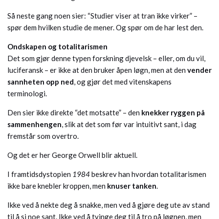
Så neste gang noen sier: “Studier viser at tran ikke virker” –
spør dem hvilken studie de mener. Og spør om de har lest den.
Ondskapen og totalitarismen
Det som gjør denne typen forskning djevelsk – eller, om du vil,
luciferansk – er ikke at den bruker åpen løgn, men at den
vender
sannheten opp ned
, og gjør det med vitenskapens
terminologi.
Den sier ikke direkte “det motsatte” – den
knekker ryggen på
sammenhengen
, slik at det som før var intuitivt sant, i dag
fremstår som overtro.
Og det er her George Orwell blir aktuell.
I framtidsdystopien
1984
beskrev han hvordan totalitarismen
ikke bare knebler kroppen, men
knuser tanken
.
Ikke ved å nekte deg å snakke, men ved å gjøre deg ute av stand
til å si noe sant. Ikke ved å tvinge deg til å tro på løgnen, men