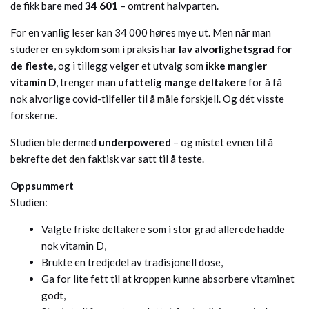
de fikk bare med
34 601
– omtrent halvparten.
For en vanlig leser kan 34 000 høres mye ut. Men når man
studerer en sykdom som i praksis har
lav alvorlighetsgrad for
de fleste
, og i tillegg velger et utvalg som
ikke mangler
vitamin D
, trenger man
ufattelig mange deltakere
for å få
nok alvorlige covid-tilfeller til å måle forskjell. Og dét visste
forskerne.
Studien ble dermed
underpowered
– og mistet evnen til å
bekrefte det den faktisk var satt til å teste.
Oppsummert
Studien:
Valgte friske deltakere som i stor grad allerede hadde
nok vitamin D,
Brukte en tredjedel av tradisjonell dose,
Ga for lite fett til at kroppen kunne absorbere vitaminet
godt,