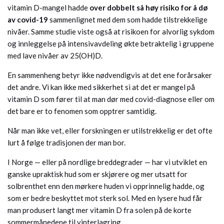
vitamin D-mangel hadde
over dobbelt så høy risiko for å dø
av covid-19
sammenlignet med dem som hadde tilstrekkelige
nivåer. Samme studie viste også at risikoen for alvorlig sykdom
og innleggelse på intensivavdeling økte betraktelig i gruppene
med lave nivåer av 25(OH)D.
En sammenheng betyr ikke nødvendigvis at det ene forårsaker
det andre. Vi kan ikke med sikkerhet si at det er mangel på
vitamin D som fører til at man dør med covid-diagnose eller om
det bare er to fenomen som opptrer samtidig.
Når man ikke vet, eller forskningen er utilstrekkelig er det ofte
lurt å følge tradisjonen der man bor.
I Norge — eller på nordlige breddegrader — har vi utviklet en
ganske upraktisk hud som er skjørere og mer utsatt for
solbrenthet enn den mørkere huden vi opprinnelig hadde, og
som er bedre beskyttet mot sterk sol. Med en lysere hud får
man produsert langt mer vitamin D fra solen på de korte
sommermånedene til vinterlagring.