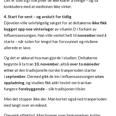
Det er som å gi folk piller de ikke klarer å svelge – og så
konkludere med at medisinen ikke virker.
4. Start for sent – og avslutt for tidlig
Djevelen ville selvfølgelig sørget for at deltakerne
ikke fikk
bygget opp noe vinterlager
av vitamin D i forkant av
influensasesongen. Han ville ventet helt til
november
med å
starte – når solen for lengst har forsvunnet og nivåene
allerede er lave.
Og det er akkurat hva man gjorde i studien: Deltakerne
begynte å ta tran
10. november
, altså
over to måneder
etter
at den tradisjonelle norske tranperioden starter
i
september
. Dermed gikk de inn i influensasesongen
uten
oppladning
, og studien fikk aldri testet om tran kan
fungere
forebyggende
– slik tradisjonen tilsier.
Men det stopper ikke der. Man kortet også ned tranperioden
med langt over en måned.
Djevelsk effektivt. Man hopper over begynnelsen, kutter