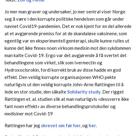
Jo mer man graver og undersøker, jo mer sentral viser Norge
seg å være i den korrupte politiske hendelsen som går under
navnet Covid19-pandemien. Det er nok kjent for en del allerede
at et avgjørende premiss for at de skandaløse vaksinene, som
egentlig var en eksperimentell genterapi, skulle kunne rulles ut
kunne det ikke finnes noen virksom medisin mot den sykdommen
man kalte Covid-19. Ergo var det avgjørende å få svertet det
behandlingene som virket, slik som Ivermectin og
Hydroxoclorokin, fordi korrekt bruk av disse hadde en god
effekt. Den veldig korrupte organisasjonen WHO pekte
naturligvis ut den veldig korrupte John-Arne Røttingen til å
lede en stor studie, den såkalte
Solidarity study
. Der rigget
Røttingen et. al. studien slik at man naturligvis «dessverre ikke
fant noen effekt» av diverse behandlingsprotokoller og
medisiner mot Covid-19
Røttingen har jeg
skrevet om før her
, og
her
.