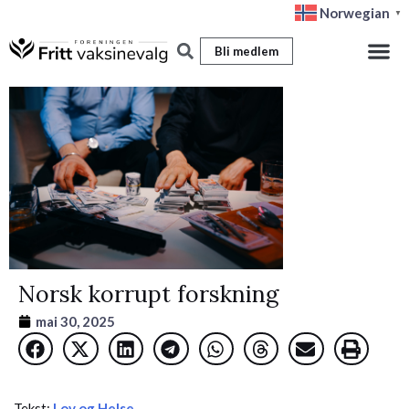
Hopp
Norwegian
▼
rett
Bli medlem
til
innholdet
Norsk korrupt forskning
mai 30, 2025
Tekst:
Lov og Helse