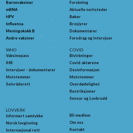
Barnevaksiner
Forskning
mRNA
Aktuelle nettsteder
HPV
Bøker
Influensa
Brosjyrer
Meningokokk B
Dokumentarer
Andre vaksiner
Foredrag og intervjuer
WHO
COVID
Vaksinepass
Bivirkninger
IHR
Covid-aktørene
Intervjuer - dokumentarer
Desinformasjon
Motstemmer
Motstemmer
Selvråderett
Overdødelighet
Restriksjoner
Sensur og Lovbrudd
LOVVERK
Bli medlem
Informert samtykke
Om oss
Norsk lovgivning
Kontakt
Internasjonal rett