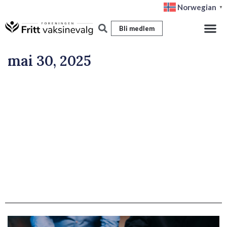
Hopp
Norwegian
▼
rett
Bli medlem
til
innholdet
mai 30, 2025