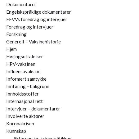
Dokumentarer
Engelskspråklige dokumentarer
FFVVs foredrag og intervjuer
Foredrag og intervjuer
Forskning
Generelt – Vaksinehistorie
Hjem
Høringsuttalelser
HPV-vaksinen
Influensavaksine
Informert samtykke
Innføring – bakgrunn
Innholdsstoffer
Internasjonal rett
Intervjuer – dokumentarer
Involverte aktører
Koronakrisen
Kunnskap
Aktørene i vaksinepolitikken