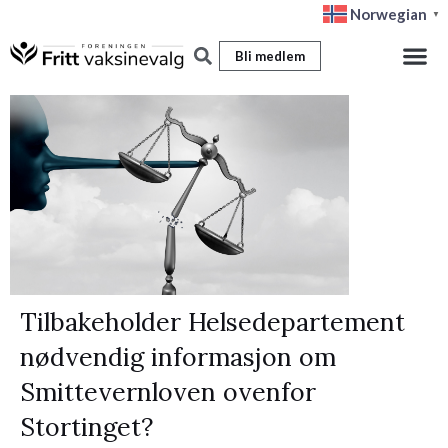
Hopp
Norwegian
▼
rett
Bli medlem
til
innholdet
Tilbakeholder Helsedepartement
nødvendig informasjon om
Smittevernloven ovenfor
Stortinget?