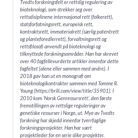
Tvedts forskningsfelt er rettslig regulering av
bioteknologi, som strekker seg over
rettsdisiplinene internasjonal rett (folkerett),
statsforfatningsrett, europeisk rett,
kontraktsrett, immaterialrett (særlig patentrett
og planteforedlerrett), forvaltningsrett og
rettsfilosofi anvendt på bioteknologi og
tilknyttede forskningsområder. Han har skrevet
over 40 fagfellevurderte artikler innenfor dette
fagfeltet (alene eller sammen med andre). I
2018 gav han ut en monografi om
bioteknologikontrakter sammen med Tomme R.
Young (https://brill.com/view/title/35901). I
2010 kom ‘Norsk Genressursrett’, den første
fremstillingen av rettslige reguleringer av
genetiske ressurser i Norge, ut. Mye av Tvedts
forskning har skjedd innenfor tverrfaglige
forskningsprosjekter. Han har vært
prosjektleder for en serie slike prosjekter.