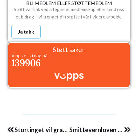
BLI MEDLEM ELLER STØTTEMEDLEM
Støtt vår sak ved å tegne et medlemskap eller send oss
et bidrag – vi trenger din støtte i vårt videre arbeide.
Ja takk
Støtt saken
Vipps oss i dag på:
139906
Prev
Nex
Stortinget vil granske myndighetenes pandemihåndtering
Smittevernloven – Departementet holder tilbake viktig informasjon