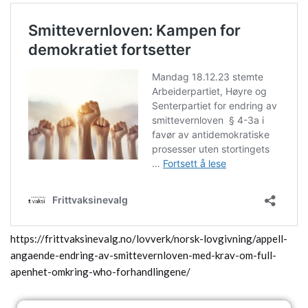
https://frittvaksinevalg.no/lovverk/norsk-lovgivning/appell-
angaende-endring-av-smittevernloven-med-krav-om-full-
apenhet-omkring-who-forhandlingene/