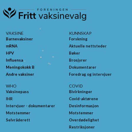
VAKSINE
KUNNSKAP
Barnevaksiner
Forskning
mRNA
Aktuelle nettsteder
HPV
Bøker
Influensa
Brosjyrer
Meningokokk B
Dokumentarer
Andre vaksiner
Foredrag og intervjuer
WHO
COVID
Vaksinepass
Bivirkninger
IHR
Covid-aktørene
Intervjuer - dokumentarer
Desinformasjon
Motstemmer
Motstemmer
Selvråderett
Overdødelighet
Restriksjoner