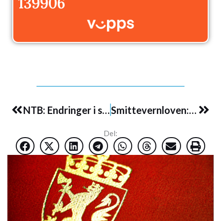
139906
Prev
Nex
NTB: Endringer i smittevernloven vil overføre makt fra våre folkevalgte til WHO
Smittevernloven: Åpent brev: Kommer Senterpartiet til å svikte folket mandag?
Del: