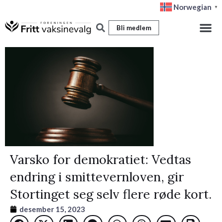
Hopp
Norwegian
▼
rett
Bli medlem
til
innholdet
Varsko for demokratiet: Vedtas
endring i smittevernloven, gir
Stortinget seg selv flere røde kort.
desember 15, 2023