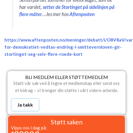
Senterpartiet stemmer for lovforslaget, som de
har varslet,
setter de Stortinget på sidelinjen på
flere måter
….les mer hos
Aftenposten
https://www.aftenposten.no/meninger/debatt/i/O8V8aV/var
for-demokratiet-vedtas-endring-i-smittevernloven-gir-
stortinget-seg-selv-flere-roede-kort
BLI MEDLEM ELLER STØTTEMEDLEM
Støtt vår sak ved å tegne et medlemskap eller send oss
et bidrag – vi trenger din støtte i vårt videre arbeide.
Ja takk
Støtt saken
Vipps oss i dag på: