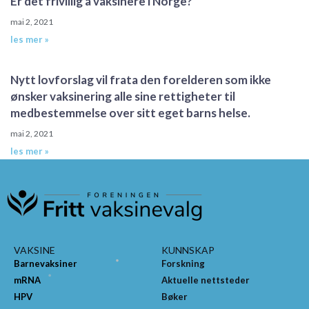
Er det frivillig å vaksinere i Norge?
mai 2, 2021
les mer »
Nytt lovforslag vil frata den forelderen som ikke
ønsker vaksinering alle sine rettigheter til
medbestemmelse over sitt eget barns helse.
mai 2, 2021
les mer »
VAKSINE
KUNNSKAP
Barnevaksiner
Forskning
mRNA
Aktuelle nettsteder
HPV
Bøker