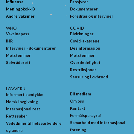
Influensa
Brosjyrer
Meningokokk B
Dokumentarer
Andre vaksiner
Foredrag og intervjuer
WHO
COVID
Vaksinepass
Bivirkninger
IHR
Covid-aktørene
Intervjuer - dokumentarer
Desinformasjon
Motstemmer
Motstemmer
Selvråderett
Overdødelighet
Restriksjoner
Sensur og Lovbrudd
LOVVERK
Bli medlem
Informert samtykke
Om oss
Norsk lovgivning
Kontakt
Internasjonal rett
Formålsparagraf
Rettssaker
Samarbeid med internasjonal
Veiledning til helsearbeidere
forening
og andre