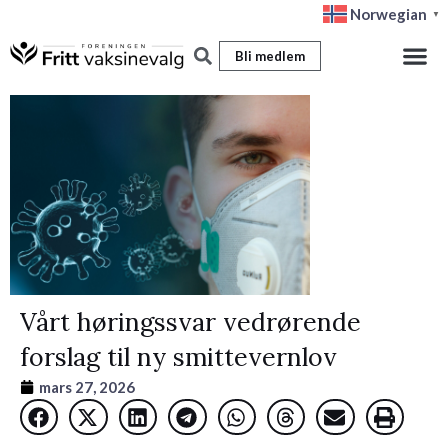
Hopp
Norwegian
▼
rett
Bli medlem
til
innholdet
Vårt høringssvar vedrørende
forslag til ny smittevernlov
mars 27, 2026