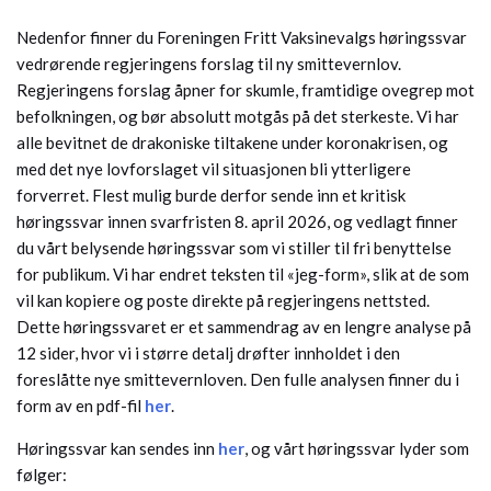
Nedenfor finner du Foreningen Fritt Vaksinevalgs høringssvar
vedrørende regjeringens forslag til ny smittevernlov.
Regjeringens forslag åpner for skumle, framtidige ovegrep mot
befolkningen, og bør absolutt motgås på det sterkeste. Vi har
alle bevitnet de drakoniske tiltakene under koronakrisen, og
med det nye lovforslaget vil situasjonen bli ytterligere
forverret. Flest mulig burde derfor sende inn et kritisk
høringssvar innen svarfristen 8. april 2026, og vedlagt finner
du vårt belysende høringssvar som vi stiller til fri benyttelse
for publikum. Vi har endret teksten til «jeg-form», slik at de som
vil kan kopiere og poste direkte på regjeringens nettsted.
Dette høringssvaret er et sammendrag av en lengre analyse på
12 sider, hvor vi i større detalj drøfter innholdet i den
foreslåtte nye smittevernloven. Den fulle analysen finner du i
form av en pdf-fil
her
.
Høringssvar kan sendes inn
her
, og vårt høringssvar lyder som
følger: