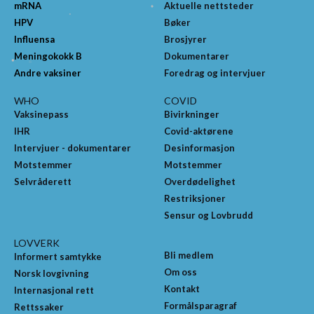
mRNA
Aktuelle nettsteder
HPV
Bøker
Influensa
Brosjyrer
Meningokokk B
Dokumentarer
Andre vaksiner
Foredrag og intervjuer
WHO
COVID
Vaksinepass
Bivirkninger
IHR
Covid-aktørene
Intervjuer - dokumentarer
Desinformasjon
Motstemmer
Motstemmer
Selvråderett
Overdødelighet
Restriksjoner
Sensur og Lovbrudd
LOVVERK
Bli medlem
Informert samtykke
Om oss
Norsk lovgivning
Kontakt
Internasjonal rett
Formålsparagraf
Rettssaker