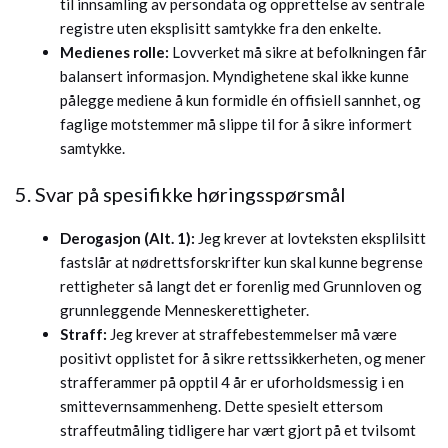
til innsamling av persondata og opprettelse av sentrale
registre uten eksplisitt samtykke fra den enkelte.
Medienes rolle:
Lovverket må sikre at befolkningen får
balansert informasjon. Myndighetene skal ikke kunne
pålegge mediene å kun formidle én offisiell sannhet, og
faglige motstemmer må slippe til for å sikre informert
samtykke.
5. Svar på spesifikke høringsspørsmål
Derogasjon (Alt. 1):
Jeg krever at lovteksten eksplilsitt
fastslår at nødrettsforskrifter kun skal kunne begrense
rettigheter så langt det er forenlig med Grunnloven og
grunnleggende Menneskerettigheter.
Straff:
Jeg krever at straffebestemmelser må være
positivt opplistet for å sikre rettssikkerheten, og mener
strafferammer på opptil 4 år er uforholdsmessig i en
smittevernsammenheng. Dette spesielt ettersom
straffeutmåling tidligere har vært gjort på et tvilsomt