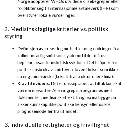
Norge adopterer WHOs utvidede krisebegreper eller
forplikter seg til internasjonale avtaleverk (IHR) som
overstyrer lokale vurderinger.
2. Medisinskfaglige kriterier vs. politisk
styring
Definisjon av krise:
Jeg motsetter meg endringen fra
«allmennfarlig smittsom sykdom» til det diffuse
begrepet «samfunnskritisk sykdom». Dette åpner for
politisk misbruk av smittevernloven i kriser som ikke er
strengt medisinske (f.eks. infrastruktur eller klima).
Krav til evidens:
Det er uakseptabelt at tiltak kun skal
være «relevante». Alle inngrep må begrunnes med
dokumentert medisinsk effekt, Inngrep må bygge på
sikker kunnskap, ikke politiske hensyn eller usikre
prognosemodeller fra utlandet.
3. Individuelle rettigheter og frivillighet