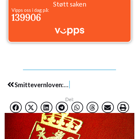
Støtt saken
Vipps oss i dag på:
139906
Prev
Smittevernloven: Aydar og Hoksrud adresserte den retoriske elefanten i rommet
Del: