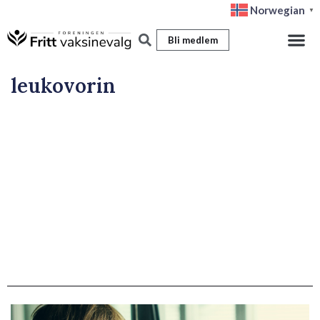
Hopp
Norwegian
▼
rett
Bli medlem
til
innholdet
leukovorin