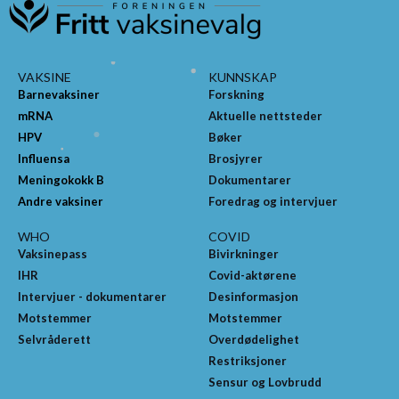
VAKSINE
KUNNSKAP
Barnevaksiner
Forskning
mRNA
Aktuelle nettsteder
HPV
Bøker
Influensa
Brosjyrer
Meningokokk B
Dokumentarer
Andre vaksiner
Foredrag og intervjuer
WHO
COVID
Vaksinepass
Bivirkninger
IHR
Covid-aktørene
Intervjuer - dokumentarer
Desinformasjon
Motstemmer
Motstemmer
Selvråderett
Overdødelighet
Restriksjoner
Sensur og Lovbrudd