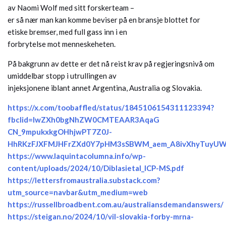
av Naomi Wolf med sitt forskerteam –
er så nær man kan komme beviser på en bransje blottet for
etiske bremser, med full gass inn i en
forbrytelse mot menneskeheten.
På bakgrunn av dette er det nå reist krav på regjeringsnivå om
umiddelbar stopp i utrullingen av
injeksjonene iblant annet Argentina, Australia og Slovakia.
https://x.com/toobaffled/status/1845106154311123394?
fbclid=IwZXh0bgNhZW0CMTEAAR3AqaG
CN_9mpukxkgOHhjwPT7Z0J-
HhRKzFJXFMJHFrZXd0Y7pHM3sSBWM_aem_A8ivXhyTuyU
https://www.laquintacolumna.info/wp-
content/uploads/2024/10/Diblasietal_ICP-MS.pdf
https://lettersfromaustralia.substack.com?
utm_source=navbar&utm_medium=web
https://russellbroadbent.com.au/australiansdemandanswers/
https://steigan.no/2024/10/vil-slovakia-forby-mrna-