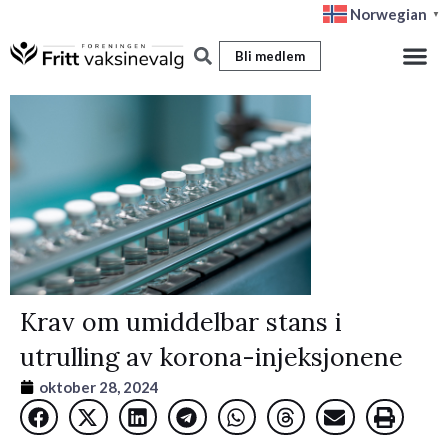
Hopp
Norwegian
▼
rett
Bli medlem
til
innholdet
Krav om umiddelbar stans i
utrulling av korona-injeksjonene
oktober 28, 2024