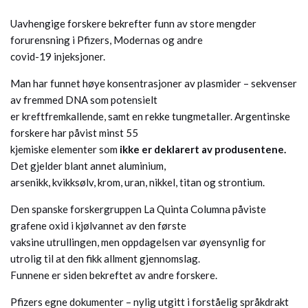
Uavhengige forskere bekrefter funn av store mengder
forurensning i Pfizers, Modernas og andre
covid-19 injeksjoner.
Man har funnet høye konsentrasjoner av plasmider – sekvenser
av fremmed DNA som potensielt
er kreftfremkallende, samt en rekke tungmetaller. Argentinske
forskere har påvist minst 55
kjemiske elementer som
ikke er deklarert av produsentene.
Det gjelder blant annet aluminium,
arsenikk, kvikksølv, krom, uran, nikkel, titan og strontium.
Den spanske forskergruppen La Quinta Columna påviste
grafene oxid i kjølvannet av den første
vaksine utrullingen, men oppdagelsen var øyensynlig for
utrolig til at den fikk allment gjennomslag.
Funnene er siden bekreftet av andre forskere.
Pfizers egne dokumenter – nylig utgitt i forståelig språkdrakt