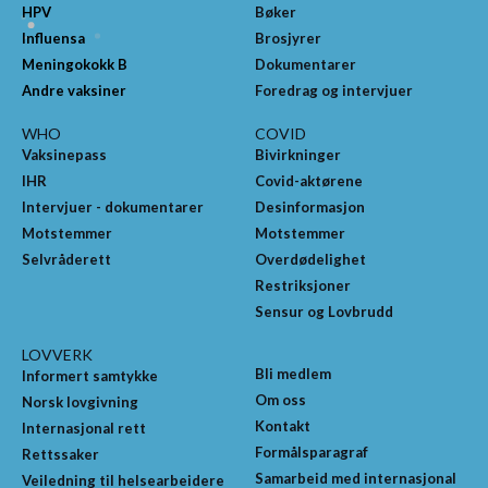
HPV
Bøker
Influensa
Brosjyrer
Meningokokk B
Dokumentarer
Andre vaksiner
Foredrag og intervjuer
WHO
COVID
Vaksinepass
Bivirkninger
IHR
Covid-aktørene
Intervjuer - dokumentarer
Desinformasjon
Motstemmer
Motstemmer
Selvråderett
Overdødelighet
Restriksjoner
Sensur og Lovbrudd
LOVVERK
Bli medlem
Informert samtykke
Om oss
Norsk lovgivning
Kontakt
Internasjonal rett
Formålsparagraf
Rettssaker
Samarbeid med internasjonal
Veiledning til helsearbeidere