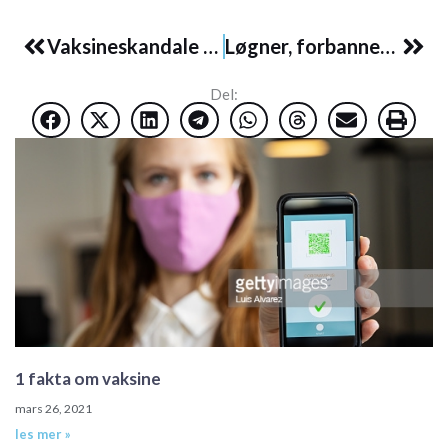
Prev
Nex
Vaksineskandale også i Nederland kommer for dagen
Løgner, forbannede løgner og statistikk
Del:
1 fakta om vaksine
mars 26, 2021
les mer »