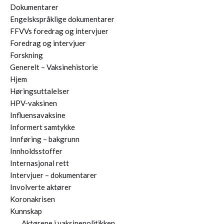
Dokumentarer
Engelskspråklige dokumentarer
FFVVs foredrag og intervjuer
Foredrag og intervjuer
Forskning
Generelt – Vaksinehistorie
Hjem
Høringsuttalelser
HPV-vaksinen
Influensavaksine
Informert samtykke
Innføring – bakgrunn
Innholdsstoffer
Internasjonal rett
Intervjuer – dokumentarer
Involverte aktører
Koronakrisen
Kunnskap
Aktørene i vaksinepolitikken