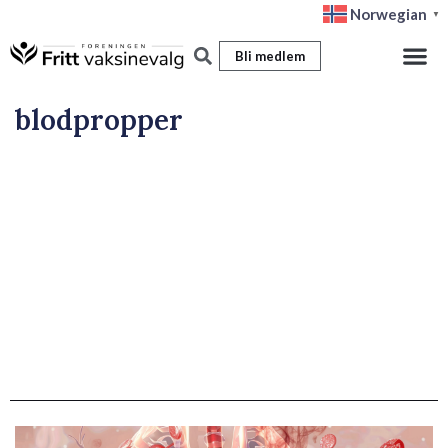
Hopp
Norwegian
▼
rett
Bli medlem
til
innholdet
blodpropper