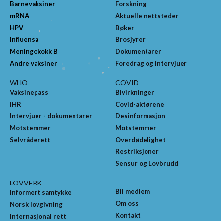
Barnevaksiner
Forskning
mRNA
Aktuelle nettsteder
HPV
Bøker
Influensa
Brosjyrer
Meningokokk B
Dokumentarer
Andre vaksiner
Foredrag og intervjuer
WHO
COVID
Vaksinepass
Bivirkninger
IHR
Covid-aktørene
Intervjuer - dokumentarer
Desinformasjon
Motstemmer
Motstemmer
Selvråderett
Overdødelighet
Restriksjoner
Sensur og Lovbrudd
LOVVERK
Bli medlem
Informert samtykke
Om oss
Norsk lovgivning
Kontakt
Internasjonal rett