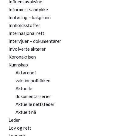
Influensavaksine
Informert samtykke
Innføring – bakgrunn
Innholdsstoffer
Internasjonal rett
Intervjuer – dokumentarer
Involverte aktører
Koronakrisen
Kunnskap
Aktørene i
vaksinepolitikken
Aktuelle
dokumentarserier
Aktuelle nettsteder
Aktuelt nå
Leder
Lov og rett
Lovverk