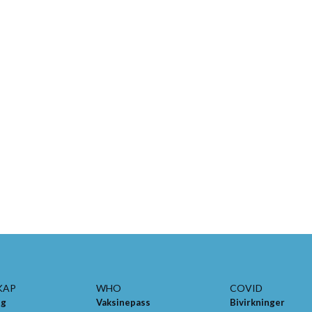
KAP
WHO
COVID
ng
Vaksinepass
Bivirkninger