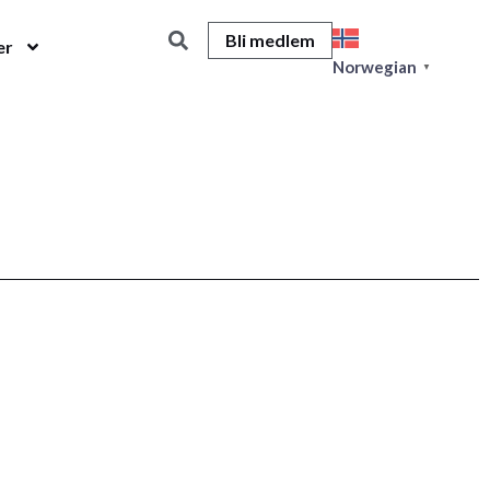
Bli medlem
er
Norwegian
▼