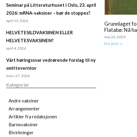
Seminar på Litteraturhuset i Oslo, 23. april
2026: mRNA-vaksiner – bør de stoppes?
april 13, 2026
Grunnlaget fo
Flatabø: Nå ha
HELVETESILDVAKSINEN ELLER
mai 26, 2024
HELVETESVAKSINEN?
les mer »
april 4, 2026
Vårt høringssvar vedrørende forslag til ny
smittevernlov
mars 27, 2026
Kategorier
Andre vaksiner
Arrangementer
Artikler fra redaksjonen
Barnevaksiner
Bivirkninger