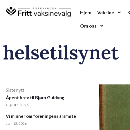
Hopp
rett
Hjem
Vaksine
til
Om oss
innholdet
helsetilsynet
Siste nytt
Åpent brev til Bjørn Guldvog
august 1, 2026
Vi minner om foreningens årsmøte
april 15, 2026