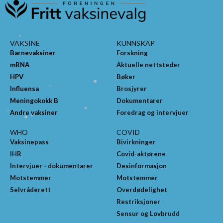
VAKSINE
KUNNSKAP
Barnevaksiner
Forskning
mRNA
Aktuelle nettsteder
HPV
Bøker
Influensa
Brosjyrer
Meningokokk B
Dokumentarer
Andre vaksiner
Foredrag og intervjuer
WHO
COVID
Vaksinepass
Bivirkninger
IHR
Covid-aktørene
Intervjuer - dokumentarer
Desinformasjon
Motstemmer
Motstemmer
Selvråderett
Overdødelighet
Restriksjoner
Sensur og Lovbrudd