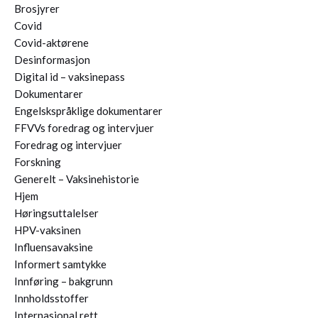
Brosjyrer
Covid
Covid-aktørene
Desinformasjon
Digital id – vaksinepass
Dokumentarer
Engelskspråklige dokumentarer
FFVVs foredrag og intervjuer
Foredrag og intervjuer
Forskning
Generelt – Vaksinehistorie
Hjem
Høringsuttalelser
HPV-vaksinen
Influensavaksine
Informert samtykke
Innføring – bakgrunn
Innholdsstoffer
Internasjonal rett