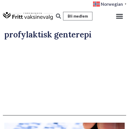
Hopp
Norwegian
▼
rett
Bli medlem
til
innholdet
profylaktisk genterepi