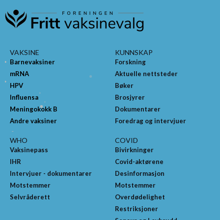
VAKSINE
KUNNSKAP
Barnevaksiner
Forskning
mRNA
Aktuelle nettsteder
HPV
Bøker
Influensa
Brosjyrer
Meningokokk B
Dokumentarer
Andre vaksiner
Foredrag og intervjuer
WHO
COVID
Vaksinepass
Bivirkninger
IHR
Covid-aktørene
Intervjuer - dokumentarer
Desinformasjon
Motstemmer
Motstemmer
Selvråderett
Overdødelighet
Restriksjoner