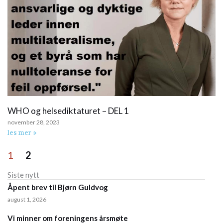
WHO og helsediktaturet – DEL 1
november 28, 2023
les mer »
1
2
Siste nytt
Åpent brev til Bjørn Guldvog
august 1, 2026
Vi minner om foreningens årsmøte