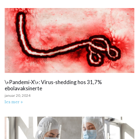
\»Pandemi-X\»: Virus-shedding hos 31,7%
ebolavaksinerte
januar 20, 2024
les mer »