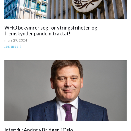
WHO bekymrer seg for ytringsfriheten og
fremskynder pandemitraktat!
mars 29, 2024
les mer »
Intervju: Andrew Bridgen i Oslo!