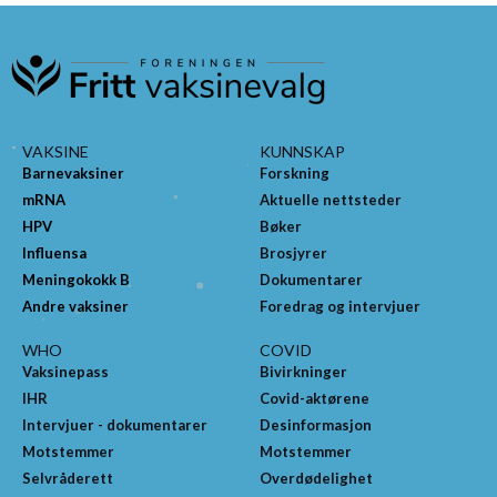
VAKSINE
KUNNSKAP
Barnevaksiner
Forskning
mRNA
Aktuelle nettsteder
HPV
Bøker
Influensa
Brosjyrer
Meningokokk B
Dokumentarer
Andre vaksiner
Foredrag og intervjuer
WHO
COVID
Vaksinepass
Bivirkninger
IHR
Covid-aktørene
Intervjuer - dokumentarer
Desinformasjon
Motstemmer
Motstemmer
Selvråderett
Overdødelighet