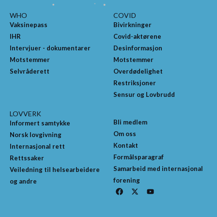
WHO
COVID
Vaksinepass
Bivirkninger
IHR
Covid-aktørene
Intervjuer - dokumentarer
Desinformasjon
Motstemmer
Motstemmer
Selvråderett
Overdødelighet
Restriksjoner
Sensur og Lovbrudd
LOVVERK
Bli medlem
Informert samtykke
Om oss
Norsk lovgivning
Kontakt
Internasjonal rett
Formålsparagraf
Rettssaker
Samarbeid med internasjonal
Veiledning til helsearbeidere
forening
og andre
F
X
Y
a
-
o
c
t
u
e
w
t