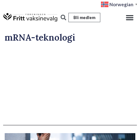
Hopp
Norwegian
▼
rett
Bli medlem
til
innholdet
mRNA-teknologi
Side
Side
Side
Side